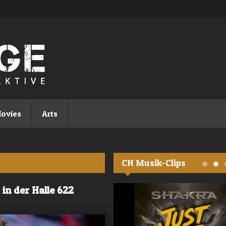
ovies
Arts
CH Musik-Clips
in der Halle 622