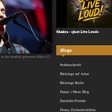
 - «Frequency»
Shakra - «Just Live Loud»
Blogs
n der deutlich grösseren Halle 622.
#estherschreibt
Bäckstage auf Achse
Bäckstage Berlin
Danny`s Music Blog
Darsteller-Porträts
Disney Zeichentrickfilme