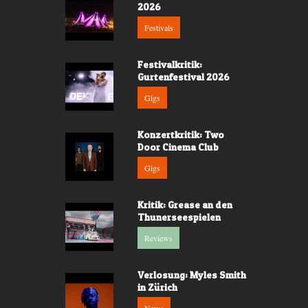
2026
Festivals
Festivalkritik:
Gurtenfestival 2026
Gigs
Konzertkritik: Two
Door Cinema Club
Gigs
Kritik: Grease an den
Thunerseespielen
Reviews
Verlosung: Myles Smith
in Zürich