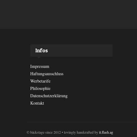
Infos
Impressum
Haftungsausschluss
Werbetarife
Philosophie
Datenschutzerklärung
Kontakt
© bäckstage since 2012 • lovingly handcrafted by
it.flash.ag