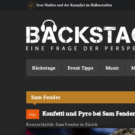
Direkt zum Inhalt
Iron Maiden und der Kampfjet im Hallenstadion
Bäckstage
Event Tipps
Music
M
Sam Fender
Konfetti und Pyro bei Sam Fender 
Gigs
Konzertkritik: Sam Fender in Zürich