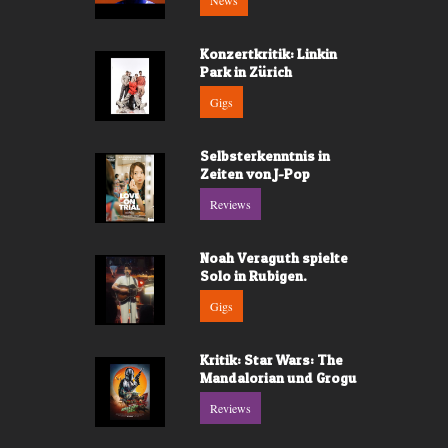
News
Konzertkritik: Linkin
Park in Zürich
Gigs
Selbsterkenntnis in
Zeiten von J-Pop
Reviews
Noah Veraguth spielte
Solo in Rubigen.
Gigs
Kritik: Star Wars: The
Mandalorian und Grogu
Reviews