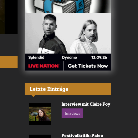
Valerù - «IL MARE»
Fräulein Luise -
Letzte Einträge
Interview mit Claire Foy
Interviews
Festivalkritik: Paleo