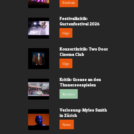
Festivals
Festivalkritik:
Gurtenfestival 2026
Gigs
Konzertkritik: Two Door
Cinema Club
Gigs
Kritik: Grease an den
Thunerseespielen
Reviews
Verlosung: Myles Smith
in Zürich
News