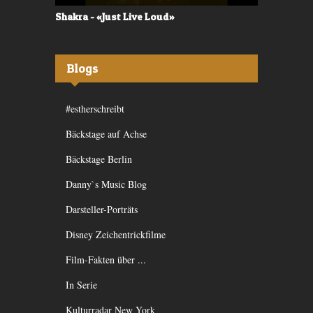
Shakra - «Just Live Loud»
Valerù - «I
Blogs
#estherschreibt
Bäckstage auf Achse
Bäckstage Berlin
Danny`s Music Blog
Darsteller-Porträts
Disney Zeichentrickfilme
Film-Fakten über ...
In Serie
Kulturradar New York