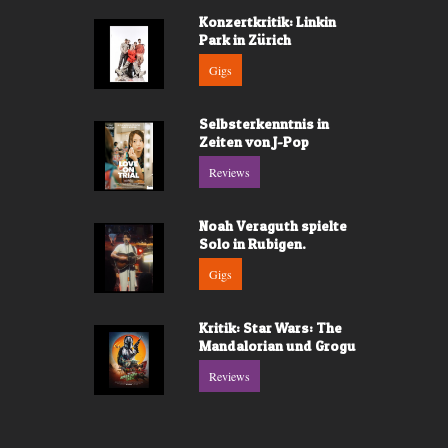
Konzertkritik: Linkin
Park in Zürich
Gigs
Selbsterkenntnis in
Zeiten von J-Pop
Reviews
Noah Veraguth spielte
Solo in Rubigen.
Gigs
Kritik: Star Wars: The
Mandalorian und Grogu
Reviews