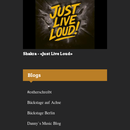
Shakra - «Just Live Loud»
Valerù - «I
Blogs
#estherschreibt
Bäckstage auf Achse
Bäckstage Berlin
Danny`s Music Blog