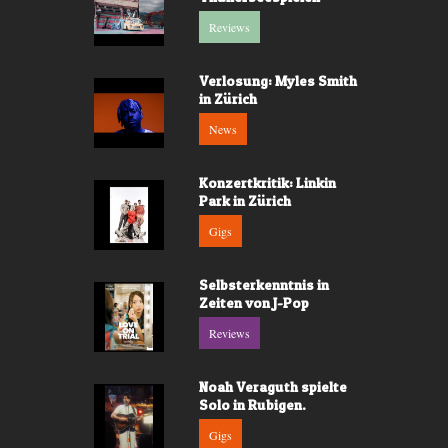
Reviews
Verlosung: Myles Smith
in Zürich
News
Konzertkritik: Linkin
Park in Zürich
Gigs
Selbsterkenntnis in
Zeiten von J-Pop
Reviews
Noah Veraguth spielte
Solo in Rubigen.
Gigs