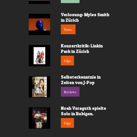
Verlosung: Myles Smith
in Zürich
News
Konzertkritik: Linkin
Park in Zürich
Gigs
Selbsterkenntnis in
Zeiten von J-Pop
Reviews
Noah Veraguth spielte
Solo in Rubigen.
Gigs