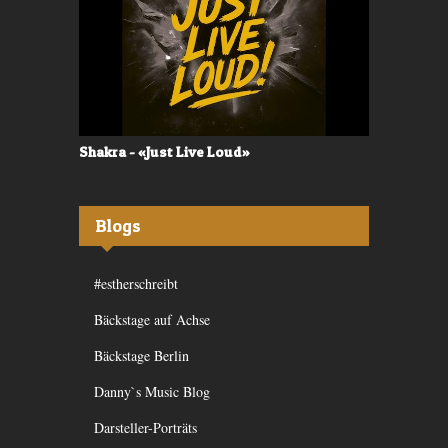
Shakra - «Just Live Loud»
Valerù - «I
Blogs
#estherschreibt
Bäckstage auf Achse
Bäckstage Berlin
Danny`s Music Blog
Darsteller-Porträts