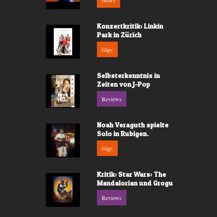
News
Konzertkritik: Linkin
Park in Zürich
Gigs
Selbsterkenntnis in
Zeiten von J-Pop
Reviews
Noah Veraguth spielte
Solo in Rubigen.
Gigs
Kritik: Star Wars: The
Mandalorian und Grogu
Reviews