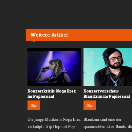
Weitere Artikel
 Swim Deep /
Konzertkritik: Noga Erez
Konzertvorschau:
im Papiersaal
Blaudzun im Papiersaal
Gigs
Gigs
und On An On
Die junge Musikerin Noga Erez
Blaudzun sind eine der
rsaal zwei
verknüpft Trip Hop mit Pop
spannendsten Live-Bands, di