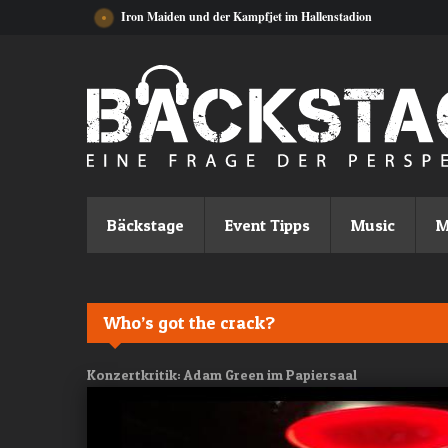
Direkt zum Inhalt
Iron Maiden und der Kampfjet im Hallenstadion
Bäckstage
Event Tipps
Music
M
Who’s got the crack?
Konzertkritik: Adam Green im Papiersaal