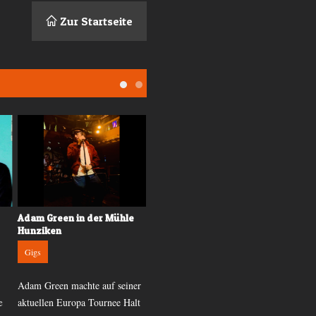
Zur Startseite
Adam Green in der Mühle
Konzertkritik: Ben Caplan
Hunziken
Gigs
Gigs
Während draussen ein
Adam Green machte auf seiner
Sommergewitter tobte, tobte
e
aktuellen Europa Tournee Halt
drinnen Ben Caplan. Eine