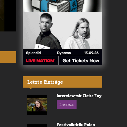
Valerù - «IL MARE»
Fräulein Luise -
Letzte Einträge
Interview mit Claire Foy
Interviews
Festivalkritik: Paleo