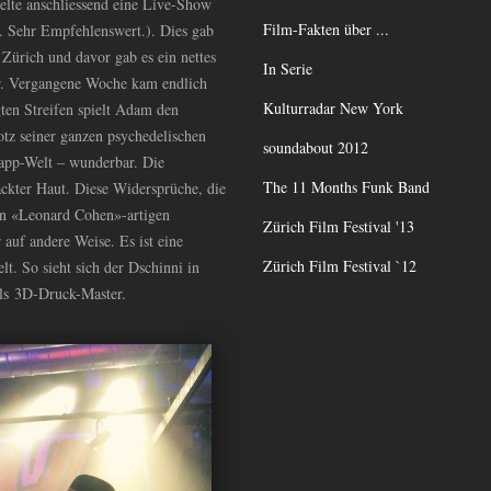
elte anschliessend eine Live-Show
Film-Fakten über ...
 Sehr Empfehlenswert.). Dies gab
 Zürich und davor gab es ein nettes
In Serie
er. Vergangene Woche kam endlich
Kulturradar New York
ten Streifen spielt Adam den
tz seiner ganzen psychedelischen
soundabout 2012
 Papp-Welt – wunderbar. Die
The 11 Months Funk Band
ackter Haut. Diese Widersprüche, die
en «Leonard Cohen»-artigen
Zürich Film Festival '13
auf andere Weise. Es ist eine
Zürich Film Festival `12
lt. So sieht sich der Dschinni in
 als 3D-Druck-Master.