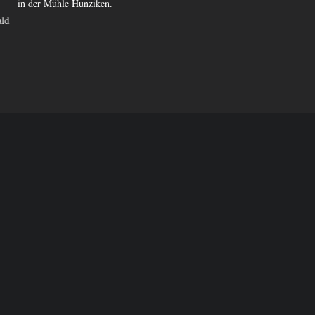
in der Mühle Hunziken.
eindrückliche Erscheinung.
ld