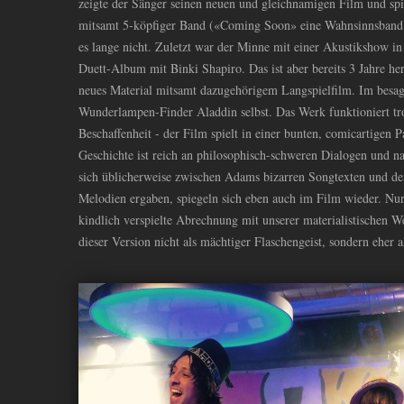
zeigte der Sänger seinen neuen und gleichnamigen Film und spi
mitsamt 5-köpfiger Band («Coming Soon» eine Wahnsinnsband.
es lange nicht. Zuletzt war der Minne mit einer Akustikshow in
Duett-Album mit Binki Shapiro. Das ist aber bereits 3 Jahre h
neues Material mitsamt dazugehörigem Langspielfilm. Im besag
Wunderlampen-Finder Aladdin selbst. Das Werk funktioniert tro
Beschaffenheit - der Film spielt in einer bunten, comicartigen
Geschichte ist reich an philosophisch-schweren Dialogen und n
sich üblicherweise zwischen Adams bizarren Songtexten und d
Melodien ergaben, spiegeln sich eben auch im Film wieder. Nur 
kindlich verspielte Abrechnung mit unserer materialistischen We
dieser Version nicht als mächtiger Flaschengeist, sondern eher