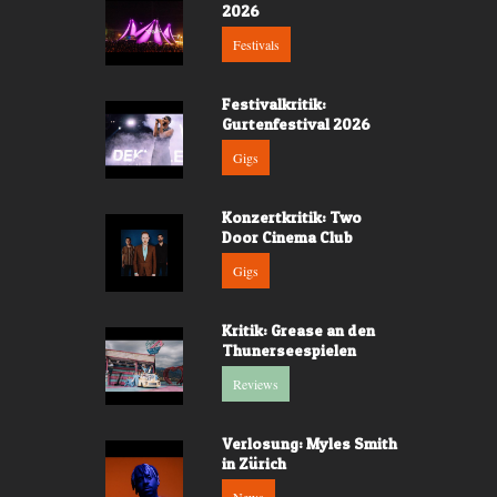
2026
Festivals
Festivalkritik:
Gurtenfestival 2026
Gigs
Konzertkritik: Two
Door Cinema Club
Gigs
Kritik: Grease an den
Thunerseespielen
Reviews
Verlosung: Myles Smith
in Zürich