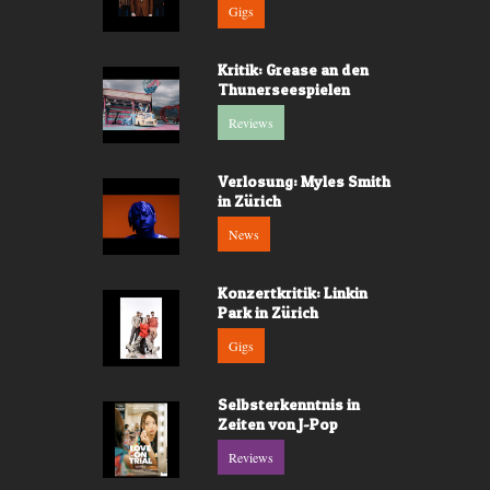
Gigs
Kritik: Grease an den
Thunerseespielen
Reviews
Verlosung: Myles Smith
in Zürich
News
Konzertkritik: Linkin
Park in Zürich
Gigs
Selbsterkenntnis in
Zeiten von J-Pop
Reviews