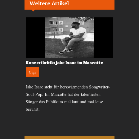
Weitere Artikel
sée
Konzertkritik: Jake Isaac im Mascotte
Kritik: Ste
Gigs
Gigs
Jake Isaac steht für herzwärmenden Songwriter-
Auf der Tou
nd Julia
Soul-Pop. Im Mascotte hat der talentierten
Love» besuch
in Lausanne
Sänger das Publikum mal laut und mal leise
Kaufleuten.
gut.
berührt.