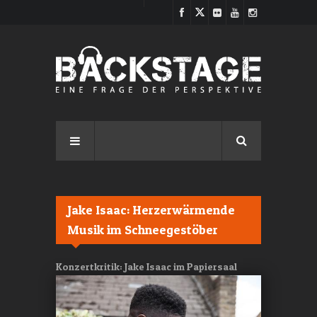
Direkt zum Inhalt
Jake Isaac: Herzerwärmende
Musik im Schneegestöber
Konzertkritik: Jake Isaac im Papiersaal