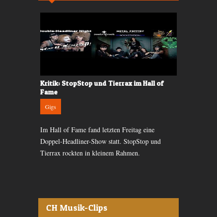
d Tierrax
Kritik: StopStop und Tierrax im Hall of
Konzertkrit
Fame
Gigs
Gigs
pStop. Die
50 Jahre Naz
Im Hall of Fame fand letzten Freitag eine
sammen mit
gefeiert. Und
Doppel-Headliner-Show statt. StopStop und
l of Fame
ein Besuch ni
Tierrax rockten in kleinem Rahmen.
CH Musik-Clips