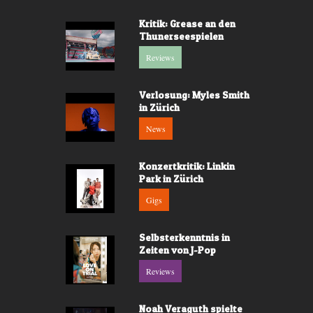
Kritik: Grease an den
Thunerseespielen
Reviews
Verlosung: Myles Smith
in Zürich
News
Konzertkritik: Linkin
Park in Zürich
Gigs
Selbsterkenntnis in
Zeiten von J-Pop
Reviews
Noah Veraguth spielte