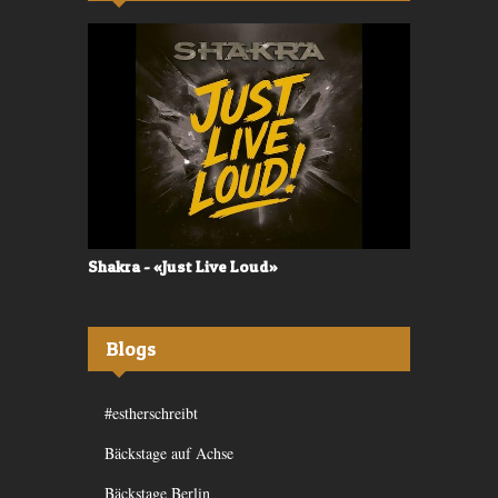
Shakra - «Just Live Loud»
Valerù - «I
Blogs
#estherschreibt
Bäckstage auf Achse
Bäckstage Berlin