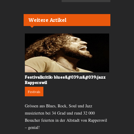
Weitere Artikel
Festivalkritik: blues&#039;n&#039;jazz
Interview m
Rapperswil
Interviews
Festivals
das Konzert
Birgit Bidder
April im
Grössen aus Blues, Rock, Soul und Jazz
warum die Ly
musizierten bei 34 Grad und rund 32 000
viel deprimie
Besucher feierten in der Altstadt von Rapperswil
– genial!