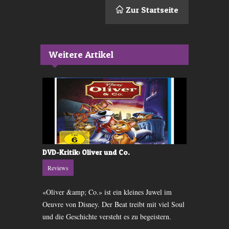
Zur Startseite
Weitere Artikel
s
DVD-Kritik: Oliver und Co.
DVD-Kritik:
Reviews
Reviews
ocahontas
«Oliver &amp; Co.» ist ein kleines Juwel im
In der sagen
t sich, dass
Oeuvre von Disney. Der Beat treibt mit viel Soul
die Geschich
l ist.
und die Geschichte versteht es zu begeistern.
einem Zeichen