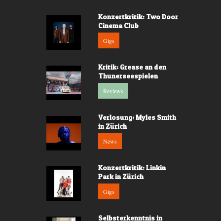
Konzertkritik: Two Door
Cinema Club
Gigs
Kritik: Grease an den
Thunerseespielen
Reviews
Verlosung: Myles Smith
in Zürich
News
Konzertkritik: Linkin
Park in Zürich
Gigs
Selbsterkenntnis in