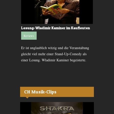
Lesung: Wladimir Kaminer im Kaufleuten
Kritik: Rus
Reviews
Reviews
will ihn.
Er ist unglaublich witzig und die Veranstaltung
Russell Bran
th nicht mehr
gleicht viel mehr einer Stand-Up-Comedy als
Sache und sei
ren.
einer Lesung. Wladimir Kaminer begeisterte.
Gürtellinie g
CH Musik-Clips