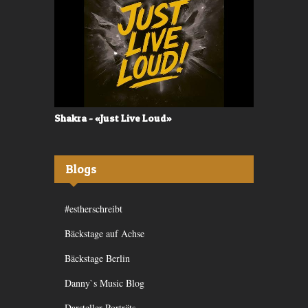
Shakra - «Just Live Loud»
Valerù - «I
Blogs
#estherschreibt
Bäckstage auf Achse
Bäckstage Berlin
Danny`s Music Blog
Darsteller-Porträts