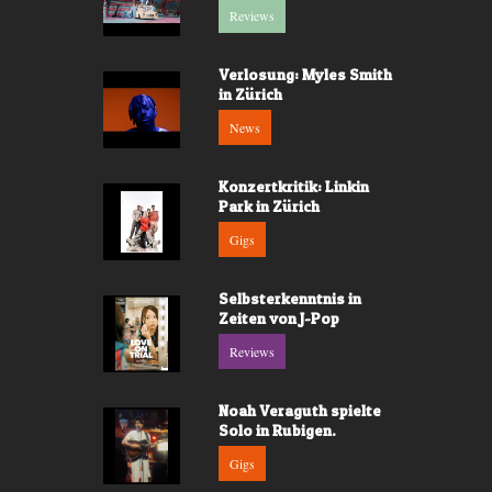
Reviews
Verlosung: Myles Smith
in Zürich
News
Konzertkritik: Linkin
Park in Zürich
Gigs
Selbsterkenntnis in
Zeiten von J-Pop
Reviews
Noah Veraguth spielte
Solo in Rubigen.
Gigs