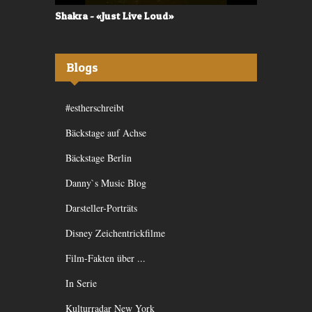
Shakra - «Just Live Loud»
Valerù - «I
Blogs
#estherschreibt
Bäckstage auf Achse
Bäckstage Berlin
Danny`s Music Blog
Darsteller-Porträts
Disney Zeichentrickfilme
Film-Fakten über ...
In Serie
Kulturradar New York