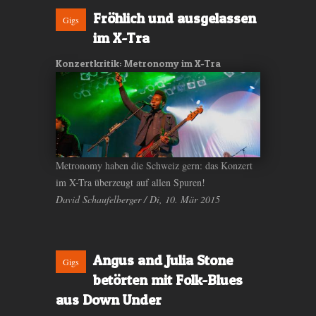
Fröhlich und ausgelassen
Gigs
im X-Tra
Konzertkritik: Metronomy im X-Tra
Metronomy haben die Schweiz gern: das Konzert
im X-Tra überzeugt auf allen Spuren!
David Schaufelberger / Di, 10. Mär 2015
Angus and Julia Stone
Gigs
betörten mit Folk-Blues
aus Down Under