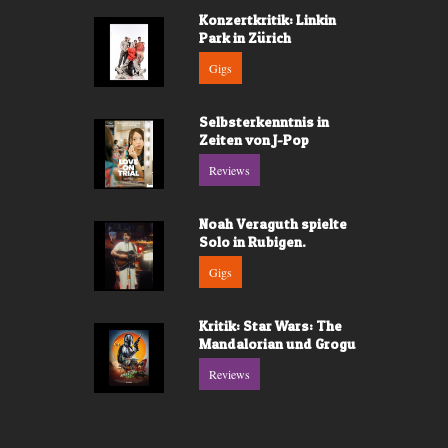
Konzertkritik: Linkin
Park in Zürich
Gigs
Selbsterkenntnis in
Zeiten von J-Pop
Reviews
Noah Veraguth spielte
Solo in Rubigen.
Gigs
Kritik: Star Wars: The
Mandalorian und Grogu
Reviews