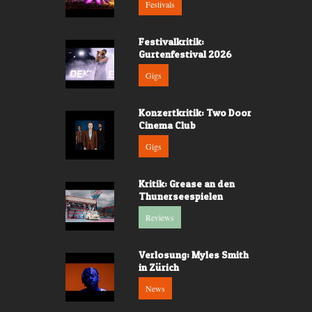
Festivals
Festivalkritik:
Gurtenfestival 2026
Gigs
Konzertkritik: Two Door
Cinema Club
Gigs
Kritik: Grease an den
Thunerseespielen
Reviews
Verlosung: Myles Smith
in Zürich
News