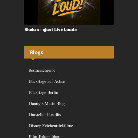
Shakra - «Just Live Loud»
Valerù - «I
Blogs
#estherschreibt
Bäckstage auf Achse
Bäckstage Berlin
Danny`s Music Blog
Darsteller-Porträts
Disney Zeichentrickfilme
Film-Fakten über ...