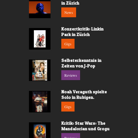
in Zürich
News
Konzertkritik: Linkin
Park in Zürich
Gigs
Selbsterkenntnis in
Zeiten von J-Pop
Reviews
Noah Veraguth spielte
Solo in Rubigen.
Gigs
Kritik: Star Wars: The
Mandalorian und Grogu
Reviews