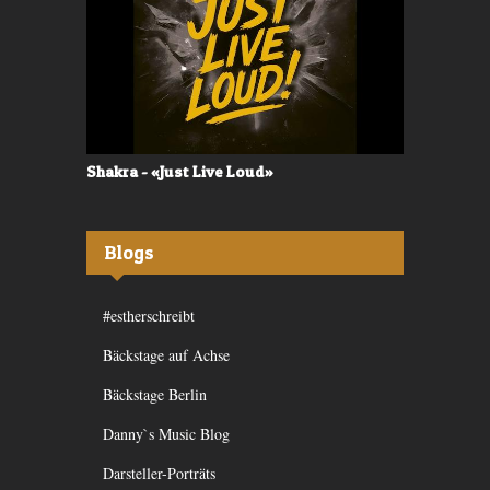
Shakra - «Just Live Loud»
Valerù - «I
Blogs
#estherschreibt
Bäckstage auf Achse
Bäckstage Berlin
Danny`s Music Blog
Darsteller-Porträts