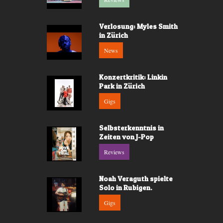
Verlosung: Myles Smith
in Zürich
News
Konzertkritik: Linkin
Park in Zürich
Gigs
Selbsterkenntnis in
Zeiten von J-Pop
Reviews
Noah Veraguth spielte
Solo in Rubigen.
Gigs