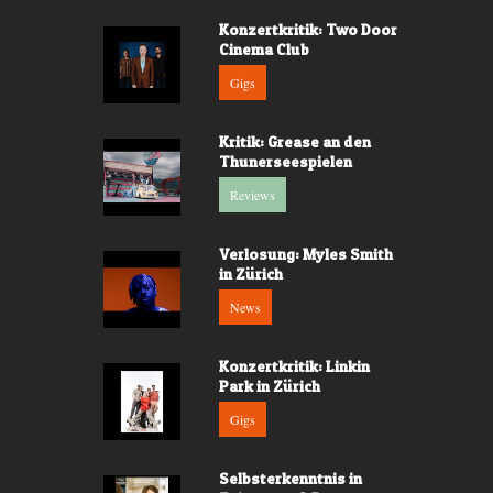
Konzertkritik: Two Door
Cinema Club
Gigs
Kritik: Grease an den
Thunerseespielen
Reviews
Verlosung: Myles Smith
in Zürich
News
Konzertkritik: Linkin
Park in Zürich
Gigs
Selbsterkenntnis in