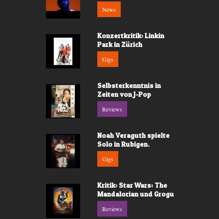
News
Konzertkritik: Linkin
Park in Zürich
Gigs
Selbsterkenntnis in
Zeiten von J-Pop
Reviews
Noah Veraguth spielte
Solo in Rubigen.
Gigs
Kritik: Star Wars: The
Mandalorian und Grogu
Reviews