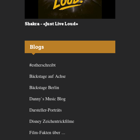
Shakra - «Just Live Loud»
Valerù - «I
Blogs
#estherschreibt
Bäckstage auf Achse
Bäckstage Berlin
Danny`s Music Blog
Darsteller-Porträts
Disney Zeichentrickfilme
Film-Fakten über ...