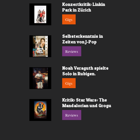
Konzertkritik: Linkin
Park in Zürich
Gigs
Selbsterkenntnis in
Zeiten von J-Pop
Reviews
Noah Veraguth spielte
Solo in Rubigen.
Gigs
Kritik: Star Wars: The
Mandalorian und Grogu
Reviews