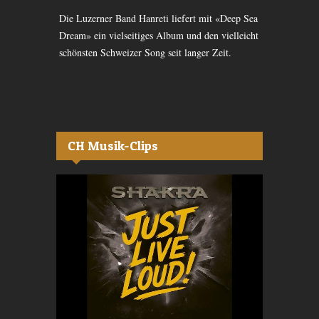
stschweiz,
Die Luzerner Band Hanreti liefert mit «Deep Sea
Nach der Tou
sen hat. Jetzt
Dream» ein vielseitiges Album und den vielleicht
beim britisc
ehört.
schönsten Schweizer Song seit langer Zeit.
man «Fool» d
reingehört.
CH Musik-Clips