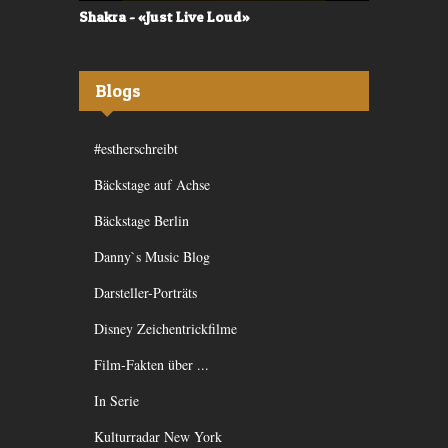
Shakra - «Just Live Loud»
Valerù - «I
Blogs
#estherschreibt
Bäckstage auf Achse
Bäckstage Berlin
Danny`s Music Blog
Darsteller-Porträts
Disney Zeichentrickfilme
Film-Fakten über ...
In Serie
Kulturradar New York