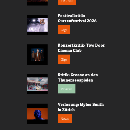
Festivals
Festivalkritik:
Gurtenfestival 2026
Gigs
Konzertkritik: Two Door
Cinema Club
Gigs
Kritik: Grease an den
Thunerseespielen
Reviews
Verlosung: Myles Smith
in Zürich
News