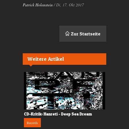
Patrick Holenstein
/ Di, 17. Okt 2017
Zur Startseite
Weitere Artikel
les»
CD-Kritik: Hanreti - Deep Sea Dream
CD-Kritik: 
Records
Records