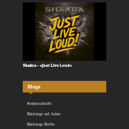
Shakra - «Just Live Loud»
Valerù - «I
Blogs
#estherschreibt
Bäckstage auf Achse
Bäckstage Berlin