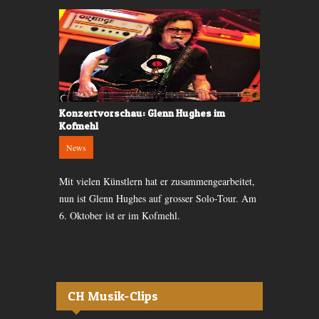
hl
Konzertvorschau: Glenn Hughes im
Konzertkrit
Kofmehl
Gigs
News
orbands
Auch für Fas
Mit vielen Künstlern hat er zusammengearbeitet,
hl auf
Samstag, 6. 
nun ist Glenn Hughes auf grosser Solo-Tour. Am
ein powervol
6. Oktober ist er im Kofmehl.
Kofmehl.
CH Musik-Clips