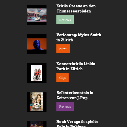
Kritik: Grease an den
Thunerseespielen
Reviews
Verlosung: Myles Smith
in Zürich
News
Konzertkritik: Linkin
Park in Zürich
Gigs
Selbsterkenntnis in
Zeiten von J-Pop
Reviews
Noah Veraguth spielte
Solo in Rubigen.