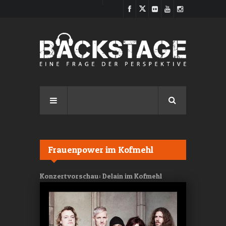
Direkt zum Inhalt
Frauenpower im Kofmehl
Konzertvorschau: Delain im Kofmehl