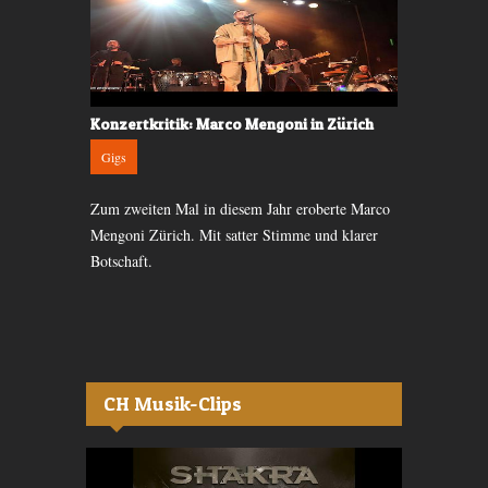
ra
Konzertkritik: Marco Mengoni in Zürich
Konzert-Kri
Gigs
Gigs
 ist auf der
Zum zweiten Mal in diesem Jahr eroberte Marco
Der israelis
So auch beim
Mengoni Zürich. Mit satter Stimme und klarer
Kaufleuten st
Botschaft.
zu merken wa
CH Musik-Clips