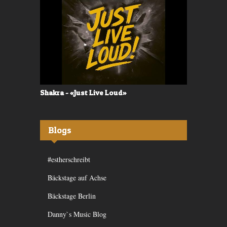
Shakra - «Just Live Loud»
Valerù - «I
Blogs
#estherschreibt
Bäckstage auf Achse
Bäckstage Berlin
Danny`s Music Blog