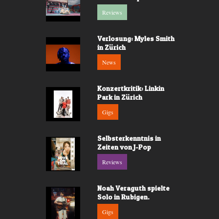
Reviews
Verlosung: Myles Smith
in Zürich
News
Konzertkritik: Linkin
Park in Zürich
Gigs
Selbsterkenntnis in
Zeiten von J-Pop
Reviews
Noah Veraguth spielte
Solo in Rubigen.
Gigs