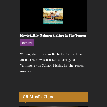
mmer»
Moviekritik: Salmon Fishing In The Yemen
Moviekriti
Reviews
Reviews
schöne Bilder
Was sagt der Film zum Buch? In etwa so könnte
Sie sind zur
andlung in
ein Interview zwischen Romanvorlage und
Onkel Ben. 
tur.
Verfilmung von Salmon Fishing In The Yemen
an die Neuer
aussehen.
CH Musik-Clips