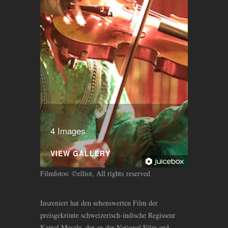
4 Images
VIEW GALLERY
Filmfotos: ©elliot, All rights reserved
Inszeniert hat den sehenswerten Film der
preisgekrönte schweizerisch-indische Regisseur
Kamal Musale, der an der National Film and