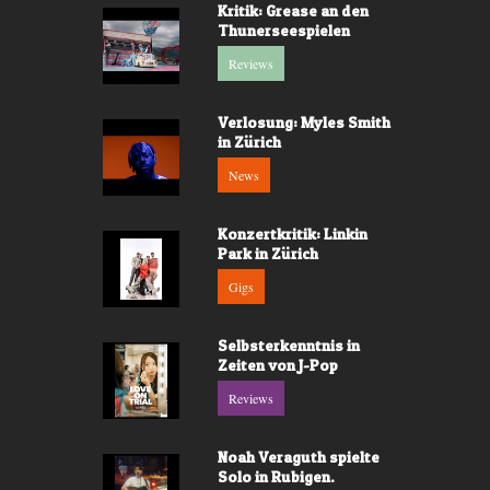
Kritik: Grease an den
Thunerseespielen
Reviews
Verlosung: Myles Smith
in Zürich
News
Konzertkritik: Linkin
Park in Zürich
Gigs
Selbsterkenntnis in
Zeiten von J-Pop
Reviews
Noah Veraguth spielte
Solo in Rubigen.