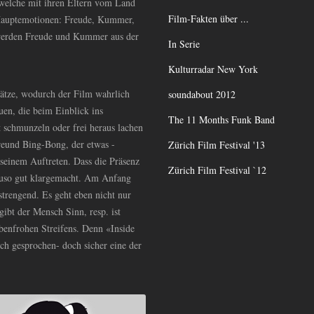
 welche mit ihren Eltern vom Land
Film-Fakten über ...
5 Hauptemotionen: Freude, Kummer,
werden Freude und Kummer aus der
In Serie
Kulturradar New York
sätze, wodurch der Film wahrlich
soundabout 2012
uen, die beim Einblick ins
The 11 Months Funk Band
 schmunzeln oder frei heraus lachen
reund Bing-Bong, der etwas -
Zürich Film Festival '13
 seinem Auftreten. Dass die Präsenz
Zürich Film Festival `12
auso gut klargemacht. Am Anfang
nstrengend. Es geht eben nicht nur
gibt der Mensch Sinn, resp. ist
arbenfrohen Streifens. Denn «Inside
lich gesprochen- doch sicher eine der