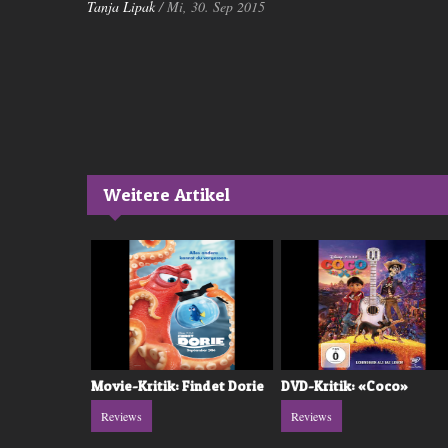
Tanja Lipak
/ Mi, 30. Sep 2015
Weitere Artikel
rlo und
Movie-Kritik: Findet Dorie
DVD-Kritik: «Coco»
Reviews
Reviews