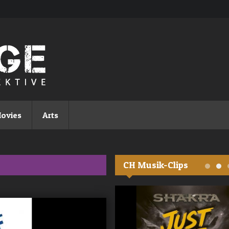
ovies
Arts
CH Musik-Clips