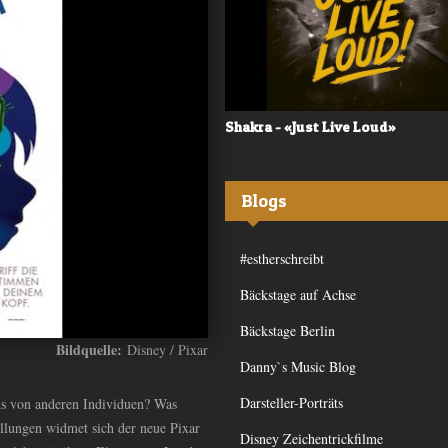
 - «Frequency»
Shakra - «Just Live Loud»
Blogs
#estherschreibt
Bäckstage auf Achse
Bäckstage Berlin
Bildquelle:
Disney / Pixar
Danny`s Music Blog
Darsteller-Porträts
ns von anderen Individuen? Was
llungen widmet sich der neue Pixar
Disney Zeichentrickfilme