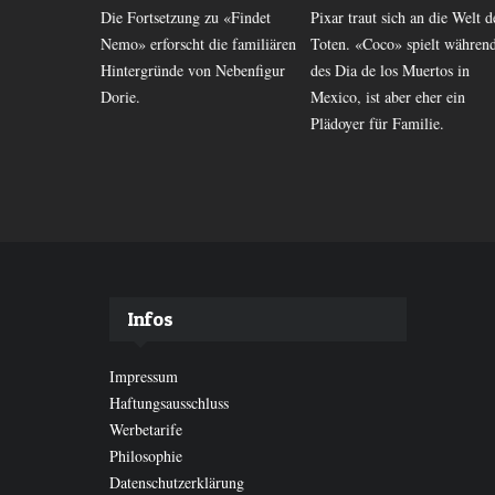
Die Fortsetzung zu «Findet
Pixar traut sich an die Welt d
pot» kommt
Nemo» erforscht die familiären
Toten. «Coco» spielt währen
ilm auf DVD
Hintergründe von Nebenfigur
des Dia de los Muertos in
ingt
Dorie.
Mexico, ist aber eher ein
Plädoyer für Familie.
Infos
Impressum
Haftungsausschluss
Werbetarife
Philosophie
Datenschutzerklärung