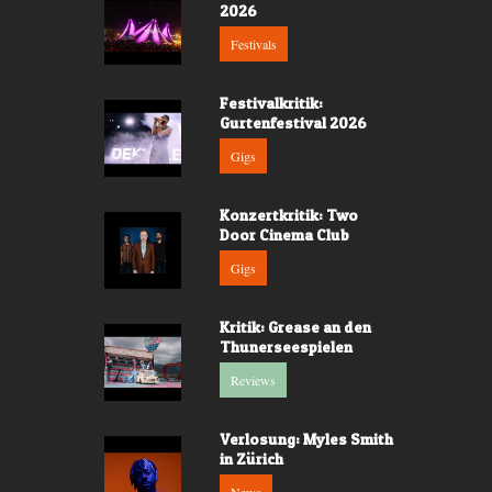
2026
Festivals
Festivalkritik:
Gurtenfestival 2026
Gigs
Konzertkritik: Two
Door Cinema Club
Gigs
Kritik: Grease an den
Thunerseespielen
Reviews
Verlosung: Myles Smith
in Zürich