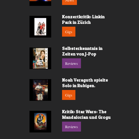
News
Konzertkritik: Linkin
Park in Zürich
Gigs
Selbsterkenntnis in
Zeiten von J-Pop
Reviews
Noah Veraguth spielte
Solo in Rubigen.
Gigs
Kritik: Star Wars: The
Mandalorian und Grogu
Reviews