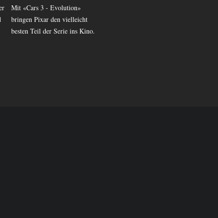
er
Mit «Cars 3 - Evolution»
Der neue Film von Pixar zeigt,
d
bringen Pixar den vielleicht
was im Gehirn einer 11-
besten Teil der Serie ins Kino.
Jährigen abläuft. Der clevere
Film erscheint jetzt auf DVD.