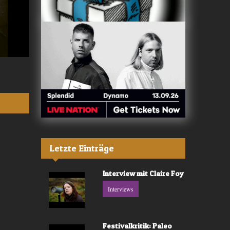
Valerù - «IL MARE»
Fräulein Luise -
Letzte Einträge
Interview mit Claire Foy
Interviews
Festivalkritik: Paleo