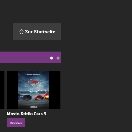
Zur Startseite
Movie-Kritik: Cars 3
Trivia zu «Inside Out: Alles
steht Kopf»
Reviews
News