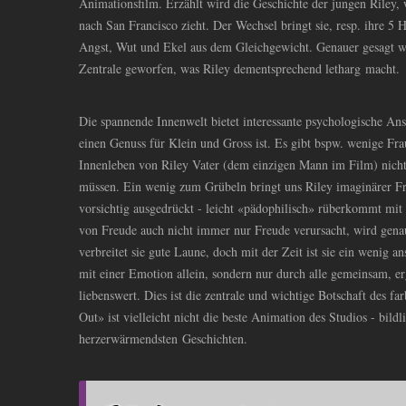
Animationsfilm. Erzählt wird die Geschichte der jungen Riley,
nach San Francisco zieht. Der Wechsel bringt sie, resp. ihre 
Angst, Wut und Ekel aus dem Gleichgewicht. Genauer gesagt 
Zentrale geworfen, was Riley dementsprechend letharg macht.
Die spannende Innenwelt bietet interessante psychologische An
einen Genuss für Klein und Gross ist. Es gibt bspw. wenige Fra
Innenleben von Riley Vater (dem einzigen Mann im Film) nicht
müssen. Ein wenig zum Grübeln bringt uns Riley imaginärer F
vorsichtig ausgedrückt - leicht «pädophilisch» rüberkommt mit
von Freude auch nicht immer nur Freude verursacht, wird gen
verbreitet sie gute Laune, doch mit der Zeit ist sie ein wenig a
mit einer Emotion allein, sondern nur durch alle gemeinsam, er
liebenswert. Dies ist die zentrale und wichtige Botschaft des f
Out» ist vielleicht nicht die beste Animation des Studios - bild
herzerwärmendsten Geschichten.