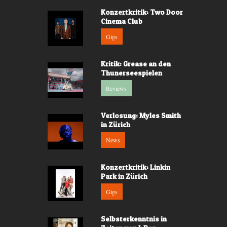
Konzertkritik: Two Door
Cinema Club
Gigs
Kritik: Grease an den
Thunerseespielen
Reviews
Verlosung: Myles Smith
in Zürich
News
Konzertkritik: Linkin
Park in Zürich
Gigs
Selbsterkenntnis in