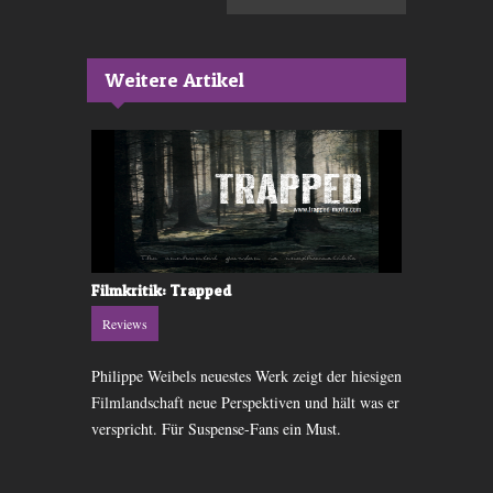
Weitere Artikel
Filmkritik: Trapped
DVD-Kritik:
Reviews
Reviews
Philippe Weibels neuestes Werk zeigt der hiesigen
Eine Dokumen
werden mit
Filmlandschaft neue Perspektiven und hält was er
von Pink Floy
armungslos
verspricht. Für Suspense-Fans ein Must.
sehr auf die