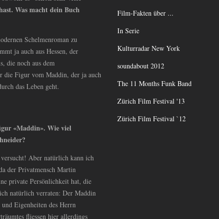
t hast. Was macht dein Buch
Film-Fakten über ...
In Serie
 modernen Schelmenroman zu
Kulturradar New York
ammt ja auch aus Hessen, der
s, die noch aus dem
soundabout 2012
ür die Figur vom Maddin, der ja auch
The 11 Months Funk Band
durch das Leben geht.
Zürich Film Festival '13
Zürich Film Festival `12
figur «Maddin». Wie viel
hneider?
 versucht! Aber natürlich kann ich
, da der Privatmensch Martin
ne private Persönlichkeit hat, die
 ich natürlich verraten: Der Maddin
n und Eigenheiten des Herrn
träumtes fliessen hier allerdings