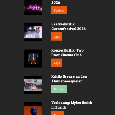
2026
Festivals
Festivalkritik:
Gurtenfestival 2026
Gigs
Konzertkritik: Two
Door Cinema Club
Gigs
Kritik: Grease an den
Thunerseespielen
Reviews
Verlosung: Myles Smith
in Zürich