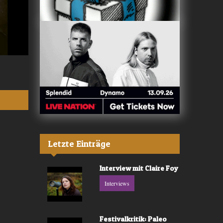
Valerù - «IL MARE»
Fräulein Luise -
Letzte Einträge
Interview mit Claire Foy
Interviews
Festivalkritik: Paleo