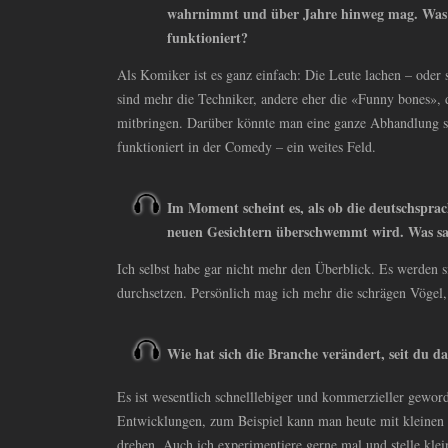
wahrnimmt und über Jahre hinweg mag. Was b
funktioniert?
Als Komiker ist es ganz einfach: Die Leute lachen – oder 
sind mehr die Techniker, andere eher die «Funny bones», 
mitbringen. Darüber könnte man eine ganze Abhandlung 
funktioniert in der Comedy – ein weites Feld.
Im Moment scheint es, als ob die deutschspra
neuen Gesichtern überschwemmt wird. Was sa
Ich selbst habe gar nicht mehr den Überblick. Es werden s
durchsetzen. Persönlich mag ich mehr die schrägen Vögel,
Wie hat sich die Branche verändert, seit du da
Es ist wesentlich schnelllebiger und kommerzieller geword
Entwicklungen, zum Beispiel kann man heute mit kleinen t
drehen. Auch ich experimentiere gerne mal und stelle kle