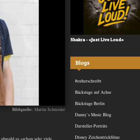
 - «Frequency»
Shakra - «Just Live Loud»
Blogs
#estherschreibt
Bäckstage auf Achse
Bäckstage Berlin
Bildquelle:
Martin Schneider
Danny`s Music Blog
Darsteller-Porträts
Disney Zeichentrickfilme
obwohl es «schon sehr viele