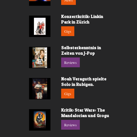
News
Konzertkritik: Linkin
Park in Zürich
Gigs
Selbsterkenntnis in
Zeiten von J-Pop
Reviews
Noah Veraguth spielte
Solo in Rubigen.
Gigs
Kritik: Star Wars: The
Mandalorian und Grogu
Reviews