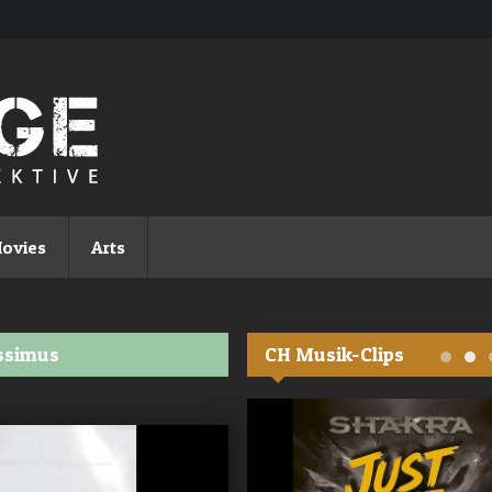
ovies
Arts
issimus
CH Musik-Clips