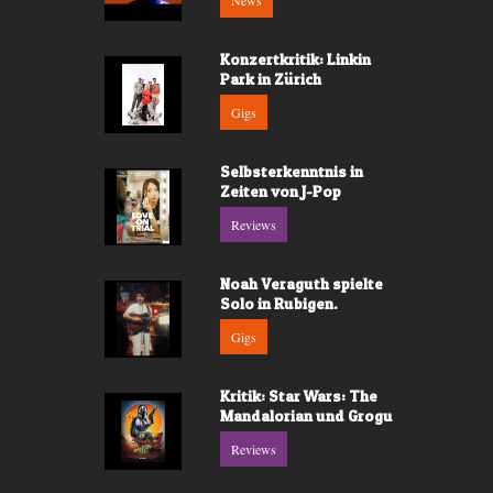
News
Konzertkritik: Linkin
Park in Zürich
Gigs
Selbsterkenntnis in
Zeiten von J-Pop
Reviews
Noah Veraguth spielte
Solo in Rubigen.
Gigs
Kritik: Star Wars: The
Mandalorian und Grogu
Reviews