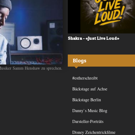
 - «Frequency»
Shakra - «Just Live Loud»
Blogs
 Musiker Samm Henshaw zu sprechen.
#estherschreibt
Bäckstage auf Achse
Bäckstage Berlin
Danny`s Music Blog
Darsteller-Porträts
Disney Zeichentrickfilme