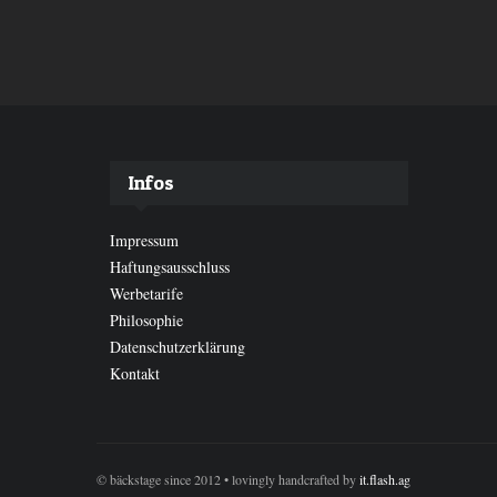
Infos
Impressum
Haftungsausschluss
Werbetarife
Philosophie
Datenschutzerklärung
Kontakt
© bäckstage since 2012 • lovingly handcrafted by
it.flash.ag