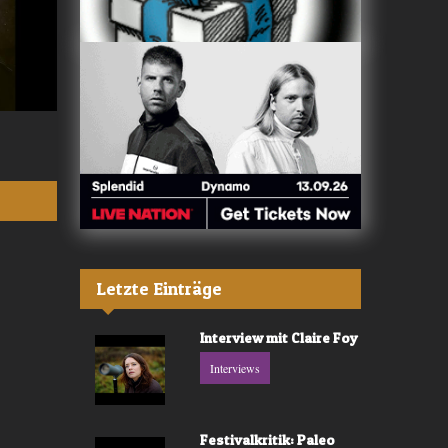
Valerù - «IL MARE»
Fräulein Luise -
Letzte Einträge
Interview mit Claire Foy
Interviews
Festivalkritik: Paleo