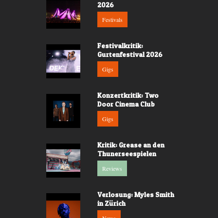
2026
Festivals
Festivalkritik:
Gurtenfestival 2026
Gigs
Konzertkritik: Two
Door Cinema Club
Gigs
Kritik: Grease an den
Thunerseespielen
Reviews
Verlosung: Myles Smith
in Zürich