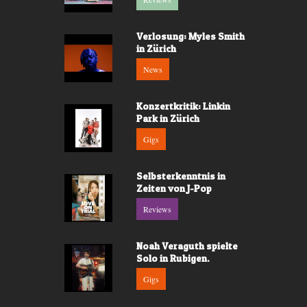
Verlosung: Myles Smith
in Zürich
News
Konzertkritik: Linkin
Park in Zürich
Gigs
Selbsterkenntnis in
Zeiten von J-Pop
Reviews
Noah Veraguth spielte
Solo in Rubigen.
Gigs