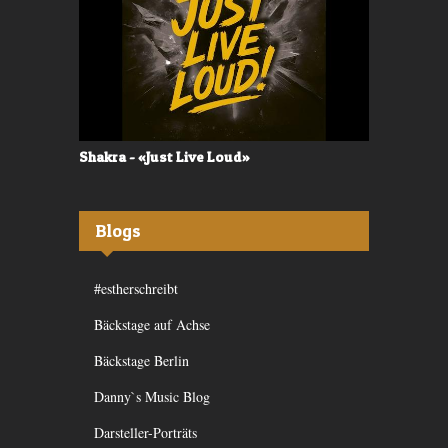
Shakra - «Just Live Loud»
Valerù - «I
Blogs
#estherschreibt
Bäckstage auf Achse
Bäckstage Berlin
Danny`s Music Blog
Darsteller-Porträts