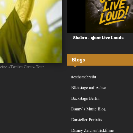
 - «Frequency»
Shakra - «Just Live Loud»
Blogs
seine «Twelve Carat» Tour
#estherschreibt
Bäckstage auf Achse
Bäckstage Berlin
Danny`s Music Blog
Darsteller-Porträts
Disney Zeichentrickfilme