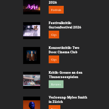
2026
Festivals
Festivalkritik:
Gurtenfestival 2026
Gigs
Konzertkritik: Two
Door Cinema Club
Gigs
Kritik: Grease an den
Thunerseespielen
Reviews
Verlosung: Myles Smith
in Zürich