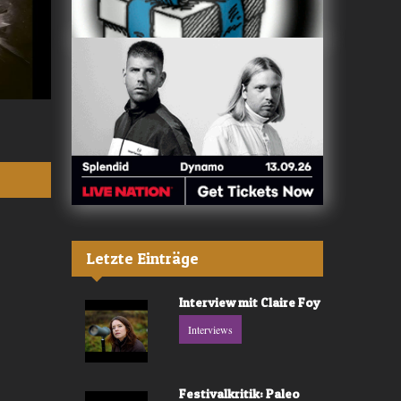
Valerù - «IL MARE»
Fräulein Luise -
Letzte Einträge
Interview mit Claire Foy
Interviews
Festivalkritik: Paleo