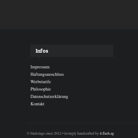
Infos
Impressum
Haftungsausschluss
Werbetarife
Philosophie
Datenschutzerklärung
Kontakt
© bäckstage since 2012 • lovingly handcrafted by
it.flash.ag