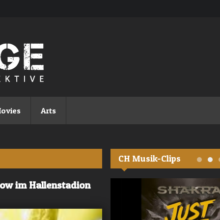
ovies
Arts
CH Musik-Clips
how im Hallenstadion