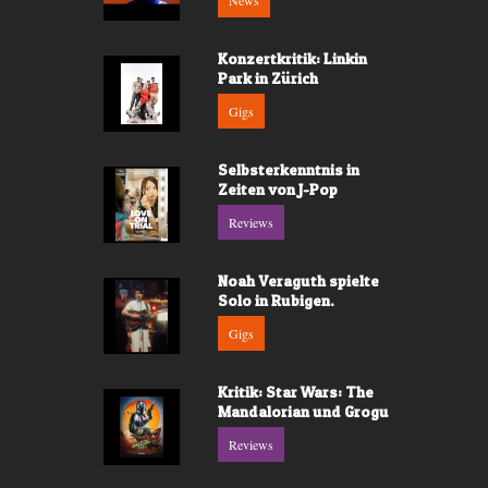
News
Konzertkritik: Linkin
Park in Zürich
Gigs
Selbsterkenntnis in
Zeiten von J-Pop
Reviews
Noah Veraguth spielte
Solo in Rubigen.
Gigs
Kritik: Star Wars: The
Mandalorian und Grogu
Reviews