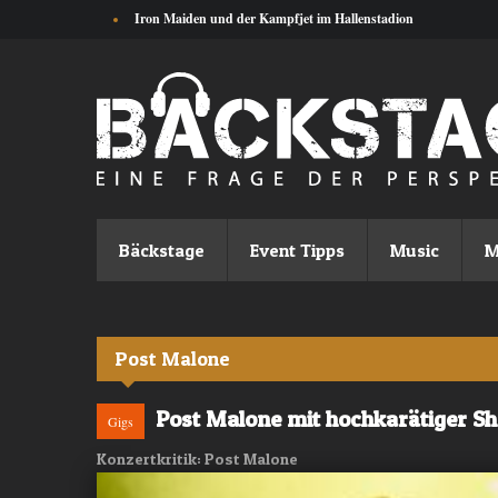
Direkt zum Inhalt
Iron Maiden und der Kampfjet im Hallenstadion
Bäckstage
Event Tipps
Music
M
Post Malone
Post Malone mit hochkarätiger S
Gigs
Konzertkritik: Post Malone