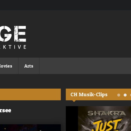
ovies
Arts
CH Musik-Clips
rsee