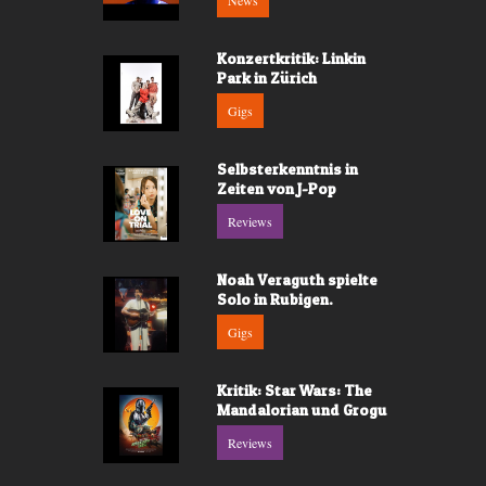
News
Konzertkritik: Linkin
Park in Zürich
Gigs
Selbsterkenntnis in
Zeiten von J-Pop
Reviews
Noah Veraguth spielte
Solo in Rubigen.
Gigs
Kritik: Star Wars: The
Mandalorian und Grogu
Reviews