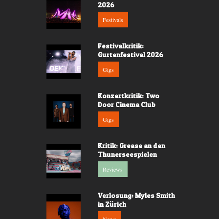
2026
Festivals
Festivalkritik:
Gurtenfestival 2026
Gigs
Konzertkritik: Two
Door Cinema Club
Gigs
Kritik: Grease an den
Thunerseespielen
Reviews
Verlosung: Myles Smith
in Zürich