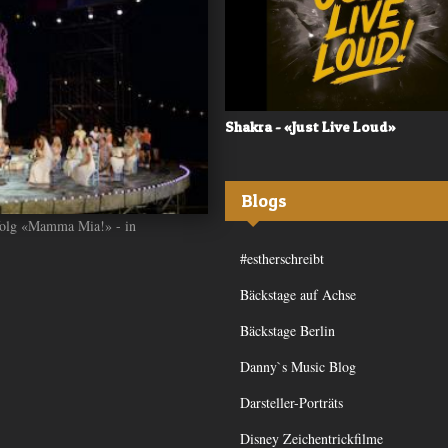
 - «Frequency»
Shakra - «Just Live Loud»
Blogs
rfolg «Mamma Mia!» - in
#estherschreibt
Bäckstage auf Achse
Bäckstage Berlin
Danny`s Music Blog
Darsteller-Porträts
Disney Zeichentrickfilme