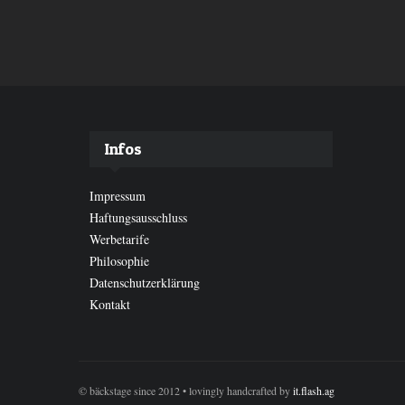
Infos
Impressum
Haftungsausschluss
Werbetarife
Philosophie
Datenschutzerklärung
Kontakt
© bäckstage since 2012 • lovingly handcrafted by
it.flash.ag