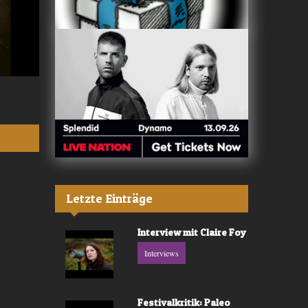
Valerù - «IL MARE»
Fräulein Luise -
Letzte Einträge
Interview mit Claire Foy
Interviews
Festivalkritik: Paleo