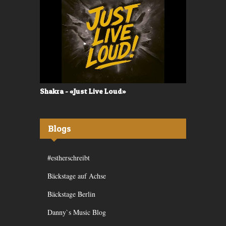
Shakra - «Just Live Loud»
Valerù - «I
Blogs
#estherschreibt
Bäckstage auf Achse
Bäckstage Berlin
Danny`s Music Blog