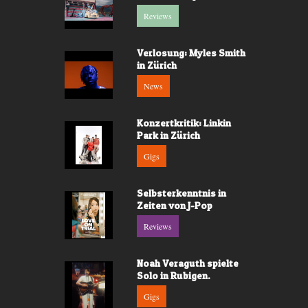
Reviews
Verlosung: Myles Smith
in Zürich
News
Konzertkritik: Linkin
Park in Zürich
Gigs
Selbsterkenntnis in
Zeiten von J-Pop
Reviews
Noah Veraguth spielte
Solo in Rubigen.
Gigs