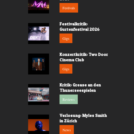
Festivals
Festivalkritik:
Gurtenfestival 2026
Gigs
Konzertkritik: Two Door
Cinema Club
Gigs
Kritik: Grease an den
Thunerseespielen
Reviews
Verlosung: Myles Smith
in Zürich
News