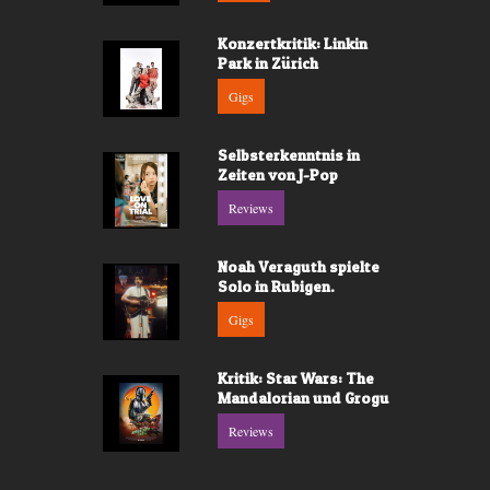
Konzertkritik: Linkin
Park in Zürich
Gigs
Selbsterkenntnis in
Zeiten von J-Pop
Reviews
Noah Veraguth spielte
Solo in Rubigen.
Gigs
Kritik: Star Wars: The
Mandalorian und Grogu
Reviews