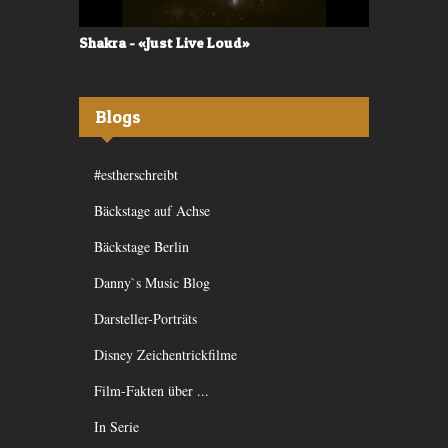
Shakra - «Just Live Loud»
Valerù - «I
Blogs
#estherschreibt
Bäckstage auf Achse
Bäckstage Berlin
Danny`s Music Blog
Darsteller-Porträts
Disney Zeichentrickfilme
Film-Fakten über ...
In Serie