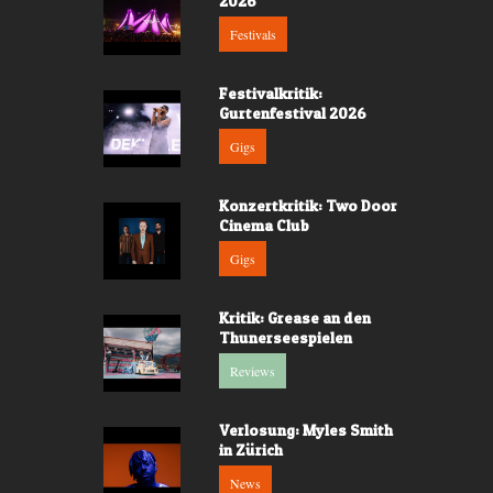
2026
Festivals
Festivalkritik:
Gurtenfestival 2026
Gigs
Konzertkritik: Two Door
Cinema Club
Gigs
Kritik: Grease an den
Thunerseespielen
Reviews
Verlosung: Myles Smith
in Zürich
News