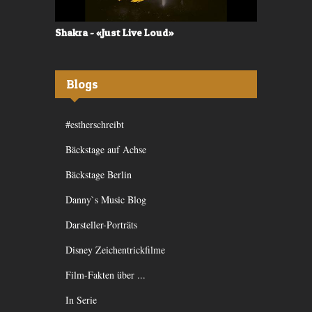
Shakra - «Just Live Loud»
Valerù - «I
Blogs
#estherschreibt
Bäckstage auf Achse
Bäckstage Berlin
Danny`s Music Blog
Darsteller-Porträts
Disney Zeichentrickfilme
Film-Fakten über ...
In Serie