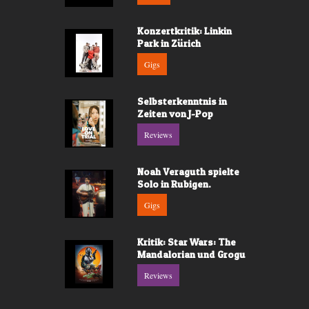
Konzertkritik: Linkin
Park in Zürich
Gigs
Selbsterkenntnis in
Zeiten von J-Pop
Reviews
Noah Veraguth spielte
Solo in Rubigen.
Gigs
Kritik: Star Wars: The
Mandalorian und Grogu
Reviews