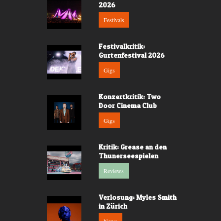
2026
Festivals
Festivalkritik:
Gurtenfestival 2026
Gigs
Konzertkritik: Two
Door Cinema Club
Gigs
Kritik: Grease an den
Thunerseespielen
Reviews
Verlosung: Myles Smith
in Zürich