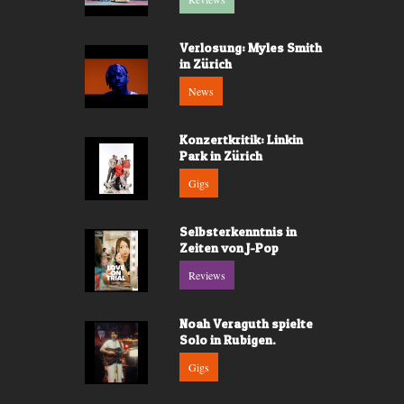
Verlosung: Myles Smith
in Zürich
News
Konzertkritik: Linkin
Park in Zürich
Gigs
Selbsterkenntnis in
Zeiten von J-Pop
Reviews
Noah Veraguth spielte
Solo in Rubigen.
Gigs