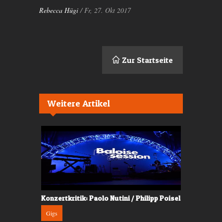
Rebecca Hügi
/ Fr, 27. Okt 2017
Zur Startseite
Weitere Artikel
 the Gang
Konzertkritik: Paolo Nutini / Philipp Poisel
Konzertkrit
Gigs
Gigs