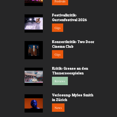
Festivals
Festivalkritik:
Gurtenfestival 2026
Gigs
Konzertkritik: Two Door
Cinema Club
Gigs
Kritik: Grease an den
Thunerseespielen
Reviews
Verlosung: Myles Smith
in Zürich
News