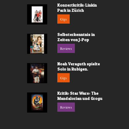
Konzertkritik: Linkin
Park in Zürich
Gigs
Selbsterkenntnis in
Zeiten von J-Pop
Reviews
Noah Veraguth spielte
Solo in Rubigen.
Gigs
Kritik: Star Wars: The
Mandalorian und Grogu
Reviews