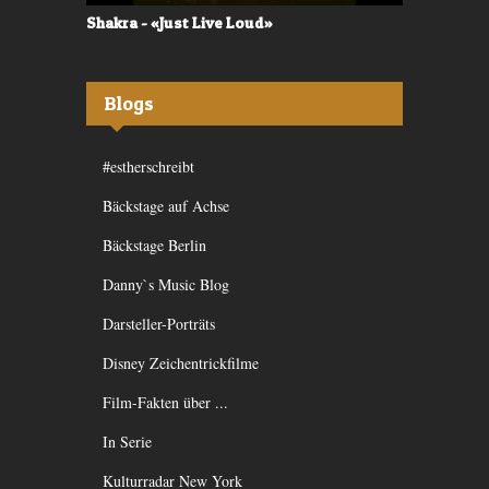
Shakra - «Just Live Loud»
Valerù - «I
Blogs
#estherschreibt
Bäckstage auf Achse
Bäckstage Berlin
Danny`s Music Blog
Darsteller-Porträts
Disney Zeichentrickfilme
Film-Fakten über ...
In Serie
Kulturradar New York