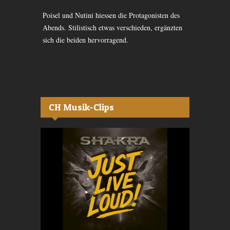
 Bühne: Kool
Poisel und Nutini hiessen die Protagonisten des
Am 24.3.13. 
r an der
Abends. Stilistisch etwas verschieden, ergänzten
gewohnt bote
sich die beiden hervorragend.
Publikum ei
Allerfeinsten
CH Musik-Clips