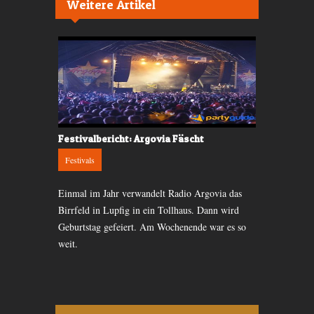
Weitere Artikel
Festivalbericht: Argovia Fäscht
Festival-Kr
Festivals
Festivals
n Solothurner
Einmal im Jahr verwandelt Radio Argovia das
Das Openair 
so richtig
Birrfeld in Lupfig in ein Tollhaus. Dann wird
ausverkauft.
Geburtstag gefeiert. Am Wochenende war es so
Bligg oder Zü
weit.