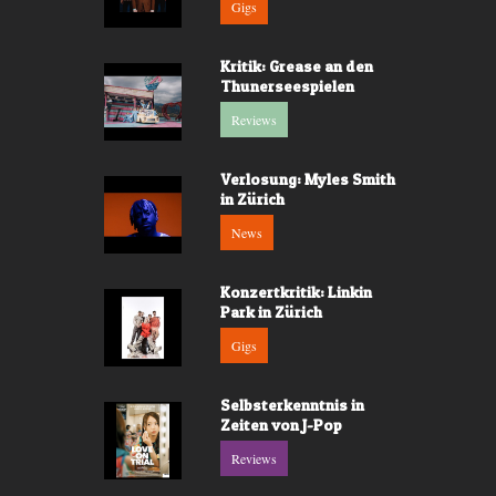
Gigs
Kritik: Grease an den
Thunerseespielen
Reviews
Verlosung: Myles Smith
in Zürich
News
Konzertkritik: Linkin
Park in Zürich
Gigs
Selbsterkenntnis in
Zeiten von J-Pop
Reviews