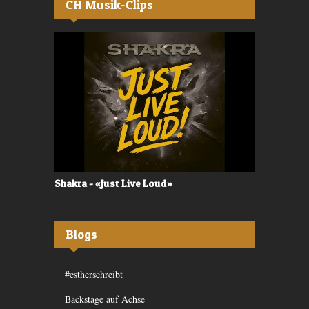
CH Musik-Clips
Shakra - «Just Live Loud»
Valerù - «I
Blogs
#estherschreibt
Bäckstage auf Achse