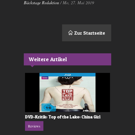
Bäckstage Redaktion
/ Mo, 27. Mai 2019
Zur Startseite
Weitere Artikel
DVD-Kritik: Top of the Lake: China Girl
Movie-Krit
Reviews
Reviews