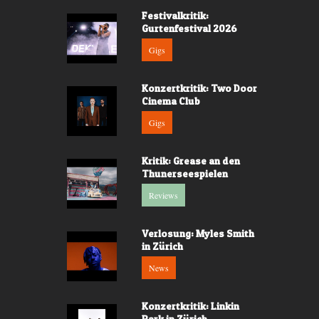
Festivalkritik:
Gurtenfestival 2026
Gigs
Konzertkritik: Two Door
Cinema Club
Gigs
Kritik: Grease an den
Thunerseespielen
Reviews
Verlosung: Myles Smith
in Zürich
News
Konzertkritik: Linkin
Park in Zürich