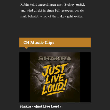
s Drama, das
Robin kehrt angeschlagen nach Sydney zurück
Mutter und S
rakter
und wird direkt in einen Fall gezogen, der sie
häuslichen G
stark belastet. «Top of the Lake» geht weiter.
«Refugiado» 
CH Musik-Clips
Shakra - «Just Live Loud»
Valerù - «I