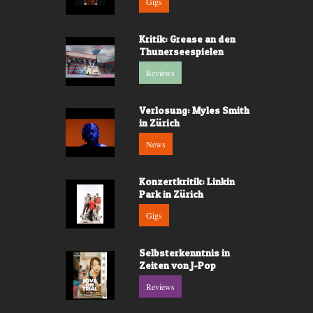
Gigs
Kritik: Grease an den
Thunerseespielen
Reviews
Verlosung: Myles Smith
in Zürich
News
Konzertkritik: Linkin
Park in Zürich
Gigs
Selbsterkenntnis in
Zeiten von J-Pop
Reviews