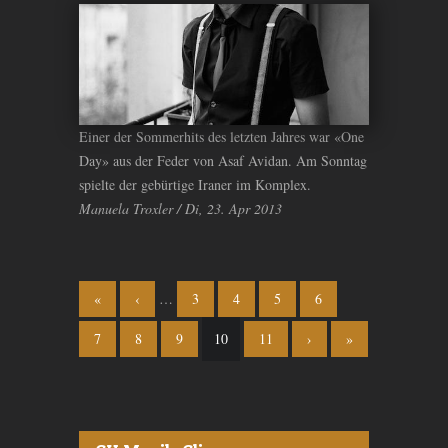
Einer der Sommerhits des letzten Jahres war «One
Day» aus der Feder von Asaf Avidan. Am Sonntag
spielte der gebürtige Iraner im Komplex.
Manuela Troxler / Di, 23. Apr 2013
Seiten
«
‹
…
3
4
5
6
7
8
9
10
11
›
»