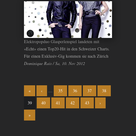
Elektropopduo Glasperlenspiel landeten mit
«Echt» einen Top20-Hit in den Schweizer Charts.
Für einen Exklusiv-Gig kommen sie nach Zürich
Dominique Rais / Sa, 10. Nov 2012
Seiten
«
‹
…
35
36
37
38
39
40
41
42
43
›
»