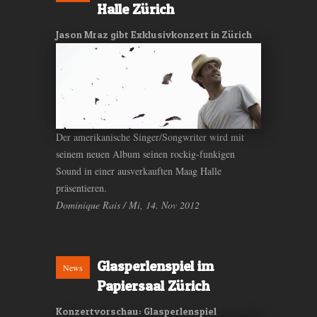
Halle Zürich
Jason Mraz gibt Exklusivkonzert in Zürich
Der amerikanische Singer/Songwriter wird mit
seinem neuen Album seinen rockig-funkigen
Sound in einer ausverkauften Maag Halle
präsentieren.
Dominique Rais / Mi, 14. Nov 2012
Glasperlenspiel im
News
Papiersaal Zürich
Konzertvorschau: Glasperlenspiel