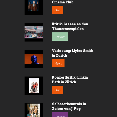
Cinema Club
Gigs
Kritik: Grease an den
Thunerseespielen
Reviews
Verlosung: Myles Smith
in Zürich
News
Konzertkritik: Linkin
Park in Zürich
Gigs
Selbsterkenntnis in
Zeiten von J-Pop
Reviews