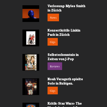
Verlosung: Myles Smith
in Zürich
News
Konzertkritik: Linkin
Park in Zürich
Gigs
Selbsterkenntnis in
Zeiten von J-Pop
Reviews
Noah Veraguth spielte
Solo in Rubigen.
Gigs
Kritik: Star Wars: The