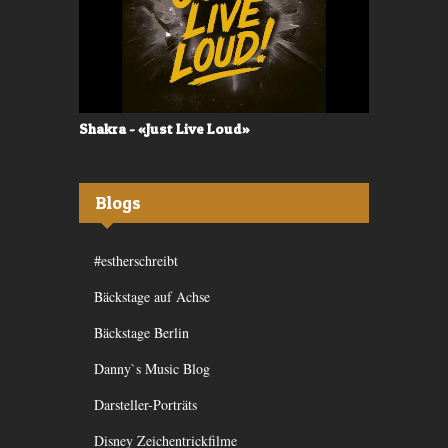
Shakra - «Just Live Loud»
Valerù - «I
Blogs
#estherschreibt
Bäckstage auf Achse
Bäckstage Berlin
Danny`s Music Blog
Darsteller-Porträts
Disney Zeichentrickfilme