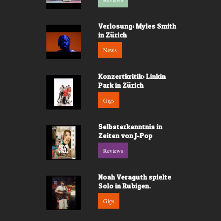
Verlosung: Myles Smith
in Zürich
News
Konzertkritik: Linkin
Park in Zürich
Gigs
Selbsterkenntnis in
Zeiten von J-Pop
Reviews
Noah Veraguth spielte
Solo in Rubigen.
Gigs