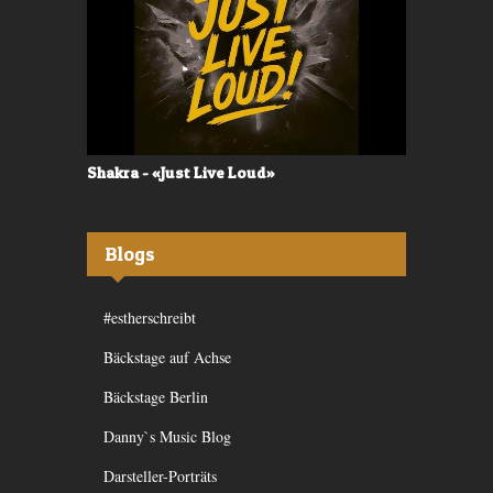
Shakra - «Just Live Loud»
Valerù - «I
Blogs
#estherschreibt
Bäckstage auf Achse
Bäckstage Berlin
Danny`s Music Blog
Darsteller-Porträts