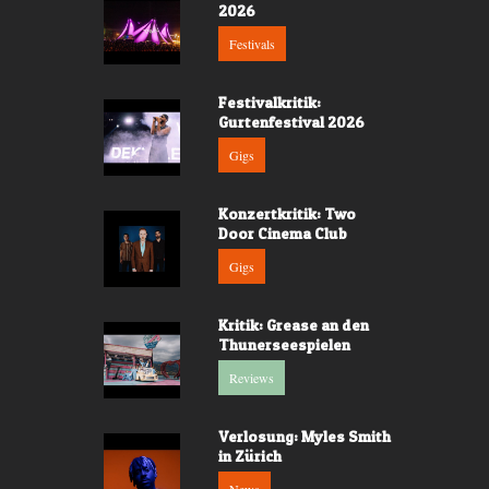
2026
Festivals
Festivalkritik:
Gurtenfestival 2026
Gigs
Konzertkritik: Two
Door Cinema Club
Gigs
Kritik: Grease an den
Thunerseespielen
Reviews
Verlosung: Myles Smith
in Zürich