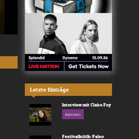
Valerù - «IL MARE»
Fräulein Luise -
Letzte Einträge
Interview mit Claire Foy
Interviews
Festivalkritik: Paleo