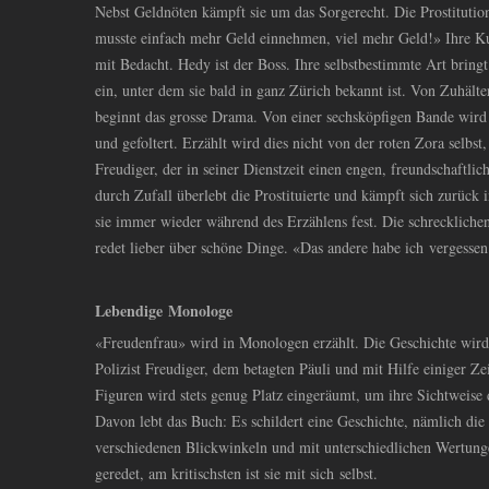
Nebst Geldnöten kämpft sie um das Sorgerecht. Die Prostitution 
musste einfach mehr Geld einnehmen, viel mehr Geld!» Ihre Ku
mit Bedacht. Hedy ist der Boss. Ihre selbstbestimmte Art brin
ein, unter dem sie bald in ganz Zürich bekannt ist. Von Zuhälte
beginnt das grosse Drama. Von einer sechsköpfigen Bande wird 
und gefoltert. Erzählt wird dies nicht von der roten Zora selbs
Freudiger, der in seiner Dienstzeit einen engen, freundschaftli
durch Zufall überlebt die Prostituierte und kämpft sich zurück i
sie immer wieder während des Erzählens fest. Die schrecklichen
redet lieber über schöne Dinge. «Das andere habe ich vergessen
Lebendige Monologe
«Freudenfrau» wird in Monologen erzählt. Die Geschichte wird 
Polizist Freudiger, dem betagten Päuli und mit Hilfe einiger Zei
Figuren wird stets genug Platz eingeräumt, um ihre Sichtweise 
Davon lebt das Buch: Es schildert eine Geschichte, nämlich die
verschiedenen Blickwinkeln und mit unterschiedlichen Wertung
geredet, am kritischsten ist sie mit sich selbst.