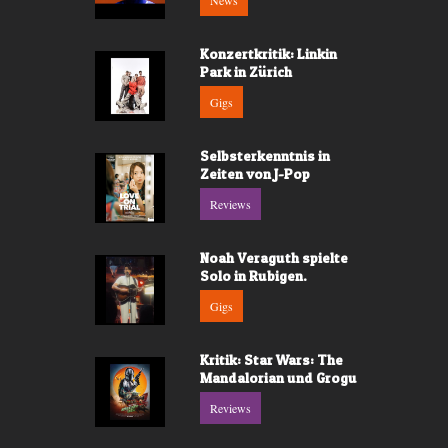
News
Konzertkritik: Linkin
Park in Zürich
Gigs
Selbsterkenntnis in
Zeiten von J-Pop
Reviews
Noah Veraguth spielte
Solo in Rubigen.
Gigs
Kritik: Star Wars: The
Mandalorian und Grogu
Reviews