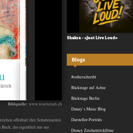
 - «Frequency»
Shakra - «Just Live Loud»
Blogs
#estherschreibt
Bäckstage auf Achse
Bäckstage Berlin
Bildquelle:
www.woerterseh.ch
Danny`s Music Blog
Darsteller-Porträts
eichen offenbart ihre Schattenseiten
Buch, das eigentlich nur aus
Disney Zeichentrickfilme