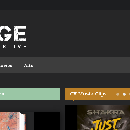
ovies
Arts
en
CH Musik-Clips