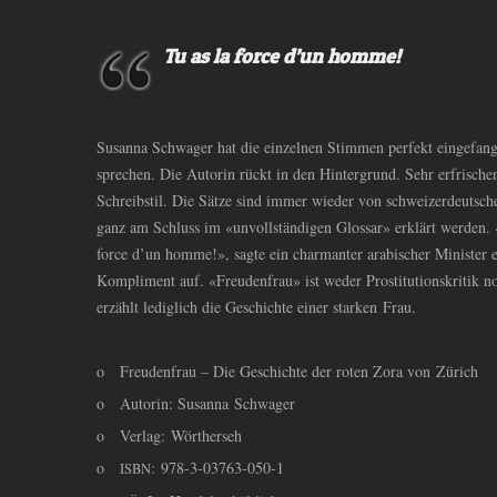
Tu as la force d’un homme!
Susanna Schwager hat die einzelnen Stimmen perfekt eingefangen
sprechen. Die Autorin rückt in den Hintergrund. Sehr erfrische
Schreibstil. Die Sätze sind immer wieder von schweizerdeutsc
ganz am Schluss im «unvollständigen Glossar» erklärt werden. «
force d’un homme!», sagte ein charmanter arabischer Minister ei
Kompliment auf. «Freudenfrau» ist weder Prostitutionskritik
erzählt lediglich die Geschichte einer starken Frau.
o
Freudenfrau – Die Geschichte der roten Zora von Zürich
o
Autorin: Susanna Schwager
o
Verlag: Wörtherseh
o
: 978-3-03763-050-1
ISBN