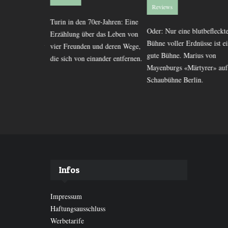
Reviews
Turin in den 70er-Jahren: Eine
hon einmal
Oder: Nur eine blutbefleckte
Erzählung über das Leben von
sein Leben um
Bühne voller Erdnüsse ist ein
vier Freunden und deren Wege,
rückspulen? In
gute Bühne. Marius von
die sich von einander entfernen.
 Kerstin Gier
Mayenburgs «Märtyrer» auf 
as.
Schaubühne Berlin.
Infos
Impressum
Haftungsausschluss
Werbetarife