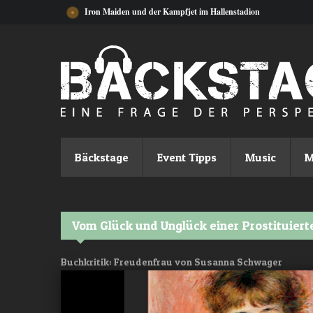
Direkt zum Inhalt
Iron Maiden und der Kampfjet im Hallenstadion
Bäckstage
Event Tipps
Music
M
Vom Glück und Unglück einer Prostituiert
Buchkritik: Freudenfrau von Susanna Schwager