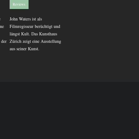
Reviews
Reviews
John Waters ist als
Eine Annäherung an die 11.
e
Filmregisseur berüchtigt und
Inkarnation der Jungkunst.
längst Kult. Das Kunsthaus
der
Zürich zeigt eine Ausstellung
aus seiner Kunst.