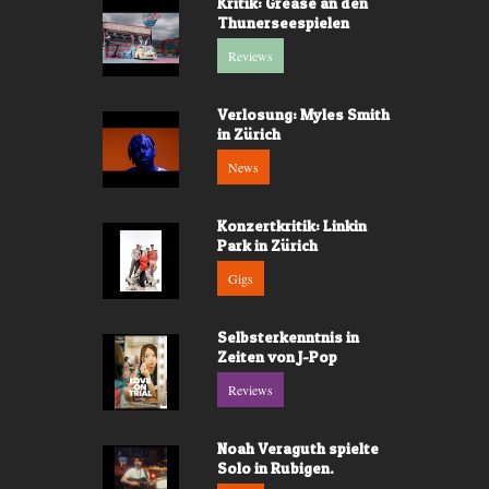
Kritik: Grease an den
Thunerseespielen
Reviews
Verlosung: Myles Smith
in Zürich
News
Konzertkritik: Linkin
Park in Zürich
Gigs
Selbsterkenntnis in
Zeiten von J-Pop
Reviews
Noah Veraguth spielte
Solo in Rubigen.