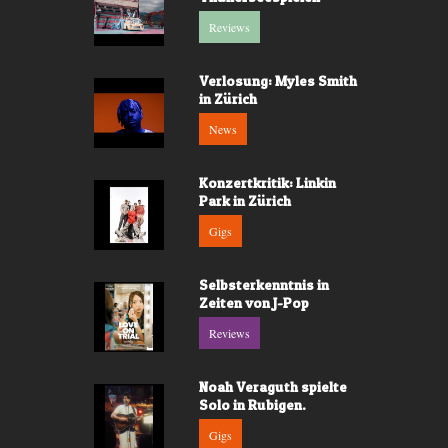
Reviews
Verlosung: Myles Smith
in Zürich
News
Konzertkritik: Linkin
Park in Zürich
Gigs
Selbsterkenntnis in
Zeiten von J-Pop
Reviews
Noah Veraguth spielte
Solo in Rubigen.
Gigs