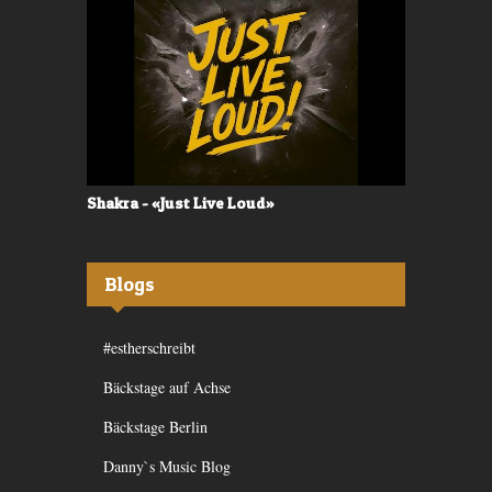
Shakra - «Just Live Loud»
Valerù - «I
Blogs
#estherschreibt
Bäckstage auf Achse
Bäckstage Berlin
Danny`s Music Blog