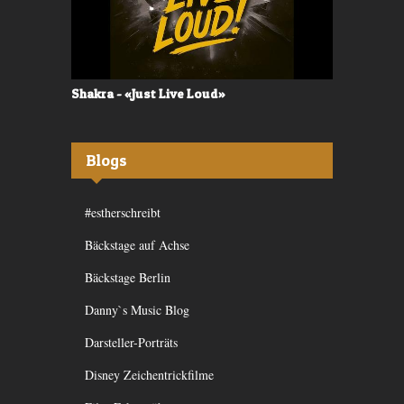
Shakra - «Just Live Loud»
Valerù - «I
Blogs
#estherschreibt
Bäckstage auf Achse
Bäckstage Berlin
Danny`s Music Blog
Darsteller-Porträts
Disney Zeichentrickfilme