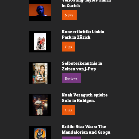
in Zürich
News
Konzertkritik: Linkin
Park in Zürich
Gigs
Selbsterkenntnis in
Zeiten von J-Pop
Reviews
Noah Veraguth spielte
Solo in Rubigen.
Gigs
Kritik: Star Wars: The
Mandalorian und Grogu