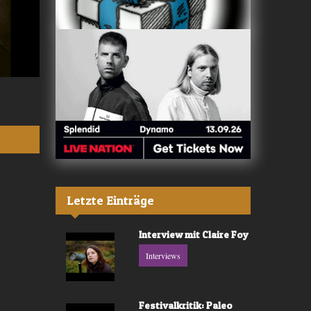
Valerù - «IL MARE»
Fräulein Luise -
Letzte Einträge
Interview mit Claire Foy
Interviews
Festivalkritik: Paleo