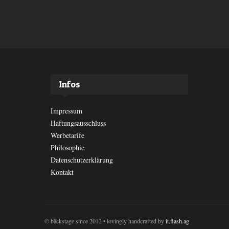
Infos
Impressum
Haftungsausschluss
Werbetarife
Philosophie
Datenschutzerklärung
Kontakt
© bäckstage since 2012 • lovingly handcrafted by
it.flash.ag