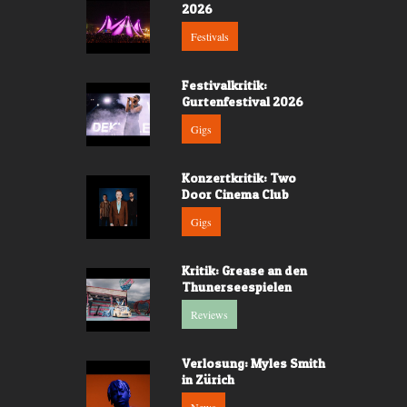
2026
Festivals
Festivalkritik:
Gurtenfestival 2026
Gigs
Konzertkritik: Two
Door Cinema Club
Gigs
Kritik: Grease an den
Thunerseespielen
Reviews
Verlosung: Myles Smith
in Zürich