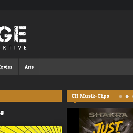
ovies
Arts
CH Musik-Clips
ng