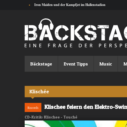
Direkt zum Inhalt
Iron Maiden und der Kampfjet im Hallenstadion
Bäckstage
Event Tipps
Music
M
Klischée
Klischee feiern den Elektro-Swi
Records
CD-Kritik: Klischee - Touché