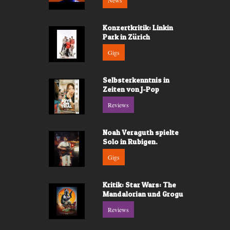
News
Konzertkritik: Linkin
Park in Zürich
Gigs
Selbsterkenntnis in
Zeiten von J-Pop
Reviews
Noah Veraguth spielte
Solo in Rubigen.
Gigs
Kritik: Star Wars: The
Mandalorian und Grogu
Reviews