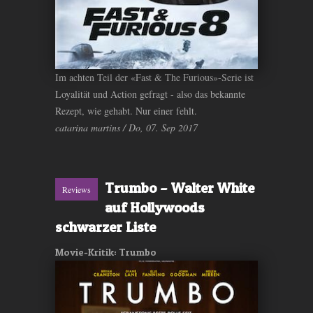
Im achten Teil der «Fast & The Furious»-Serie ist
Loyalität und Action gefragt - also das bekannte
Rezept, wie gehabt. Nur einer fehlt.
catarina martins / Do, 07. Sep 2017
Trumbo – Walter White
Reviews
auf Hollywoods
schwarzer Liste
Movie-Kritik: Trumbo