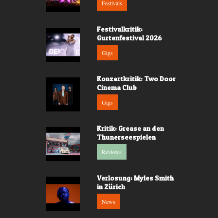
Festivals
Festivalkritik:
Gurtenfestival 2026
Gigs
Konzertkritik: Two Door
Cinema Club
Gigs
Kritik: Grease an den
Thunerseespielen
Reviews
Verlosung: Myles Smith
in Zürich
News