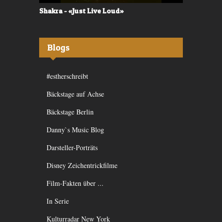
Shakra - «Just Live Loud»
Valerù - «I
Blogs
#estherschreibt
Bäckstage auf Achse
Bäckstage Berlin
Danny`s Music Blog
Darsteller-Porträts
Disney Zeichentrickfilme
Film-Fakten über ...
In Serie
Kulturradar New York