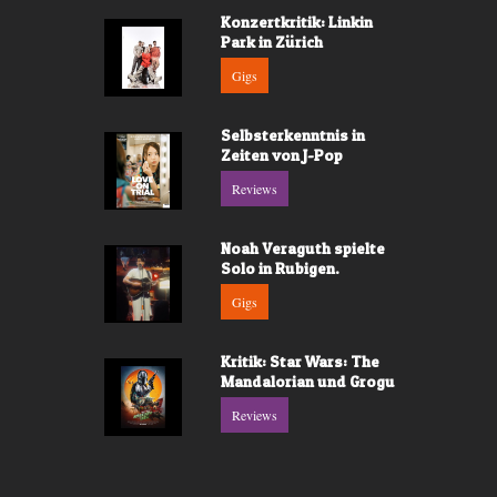
Konzertkritik: Linkin
Park in Zürich
Gigs
Selbsterkenntnis in
Zeiten von J-Pop
Reviews
Noah Veraguth spielte
Solo in Rubigen.
Gigs
Kritik: Star Wars: The
Mandalorian und Grogu
Reviews