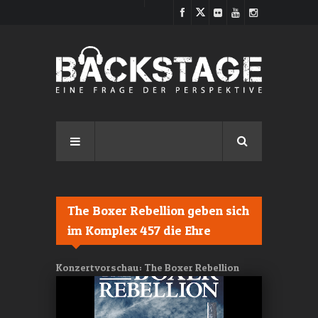
Direkt zum Inhalt
The Boxer Rebellion geben sich
im Komplex 457 die Ehre
Konzertvorschau: The Boxer Rebellion