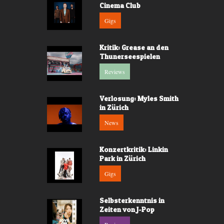
Cinema Club
Gigs
Kritik: Grease an den
Thunerseespielen
Reviews
Verlosung: Myles Smith
in Zürich
News
Konzertkritik: Linkin
Park in Zürich
Gigs
Selbsterkenntnis in
Zeiten von J-Pop