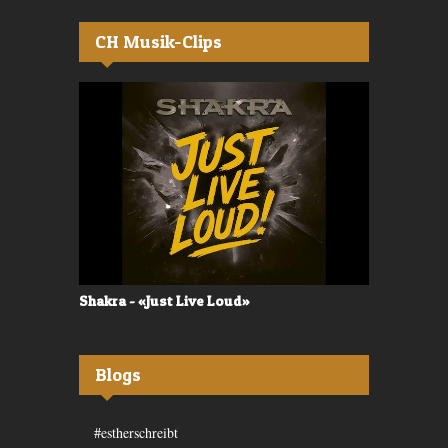
CH Musik-Clips
Shakra - «Just Live Loud»
Valerù - «I
Blogs
#estherschreibt