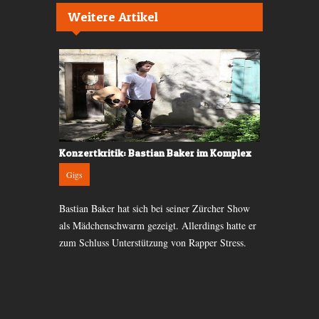
Weitere Artikel
lion im
Konzertkritik: Bastian Baker im Komplex
Konzertkri
Gigs
Gigs
Bastian Baker hat sich bei seiner Zürcher Show
KoЯn machte
angenen
als Mädchenschwarm gezeigt. Allerdings hatte er
&amp; Death 
 das nur gut
zum Schluss Unterstützung von Rapper Stress.
gehörig Kon
mand so