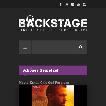
Direkt zum Inhalt
Schönes Gemetzel
Movie-Kritik: Only God Forgives