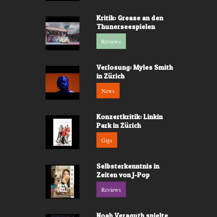
Kritik: Grease an den
Thunerseespielen
Reviews
Verlosung: Myles Smith
in Zürich
News
Konzertkritik: Linkin
Park in Zürich
Gigs
Selbsterkenntnis in
Zeiten von J-Pop
Reviews
Noah Veraguth spielte