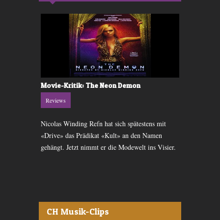
»
Movie-Kritik: The Neon Demon
Moviekriti
Reviews
Reviews
ckelte sich
Nicolas Winding Refn hat sich spätestens mit
Krimi-Klama
«Drive» das Prädikat «Kult» an den Namen
und Ryan Gos
 auf DVD
gehängt. Jetzt nimmt er die Modewelt ins Visier.
Mafioso Sean
CH Musik-Clips