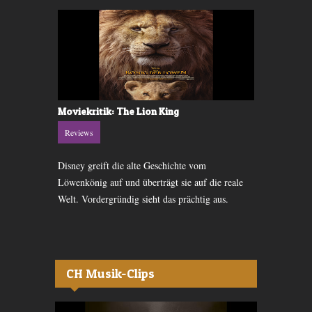
Moviekritik: The Lion King
DVD-Kritik
Reviews
Reviews
ause Disney
Disney greift die alte Geschichte vom
Mit «Arlo u
nd Hase
Löwenkönig auf und überträgt sie auf die reale
auf DVD hera
Welt. Vordergründig sieht das prächtig aus.
CH Musik-Clips