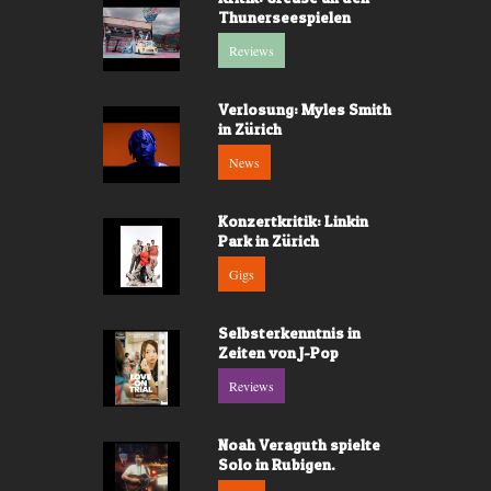
Thunerseespielen
Reviews
Verlosung: Myles Smith
in Zürich
News
Konzertkritik: Linkin
Park in Zürich
Gigs
Selbsterkenntnis in
Zeiten von J-Pop
Reviews
Noah Veraguth spielte
Solo in Rubigen.