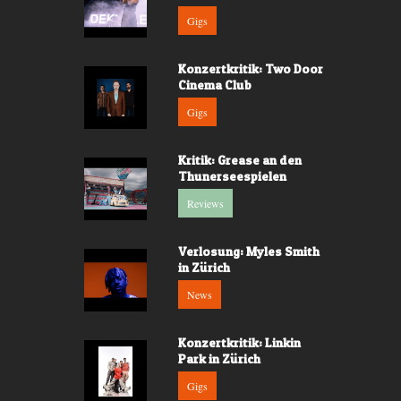
Gigs
Konzertkritik: Two Door
Cinema Club
Gigs
Kritik: Grease an den
Thunerseespielen
Reviews
Verlosung: Myles Smith
in Zürich
News
Konzertkritik: Linkin
Park in Zürich
Gigs