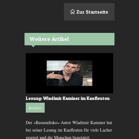
Zur Startseite
Weitere Artikel
&amp;
Lesung: Wladimir Kaminer im Kaufleuten
Rastlose W
Saisonabs
Reviews
Reviews
Der «Russendisko»-Autor Wladimir Kaminer hat
in. Die
Endo Anacon
bei seiner Lesung im Kaufleuten für viele Lacher
von abenteue
gesorgt und die Menschen begeistert.