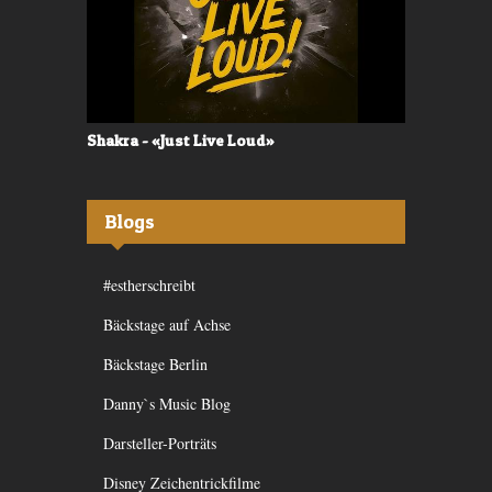
Shakra - «Just Live Loud»
Valerù - «I
Blogs
#estherschreibt
Bäckstage auf Achse
Bäckstage Berlin
Danny`s Music Blog
Darsteller-Porträts
Disney Zeichentrickfilme