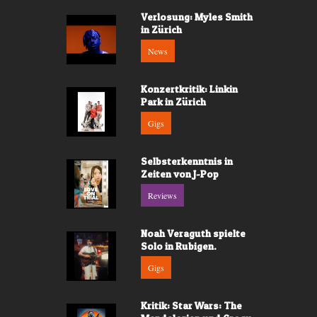
Verlosung: Myles Smith
in Zürich
News
Konzertkritik: Linkin
Park in Zürich
Gigs
Selbsterkenntnis in
Zeiten von J-Pop
Reviews
Noah Veraguth spielte
Solo in Rubigen.
Gigs
Kritik: Star Wars: The