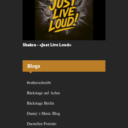
Shakra - «Just Live Loud»
Valerù - «I
Blogs
#estherschreibt
Bäckstage auf Achse
Bäckstage Berlin
Danny`s Music Blog
Darsteller-Porträts