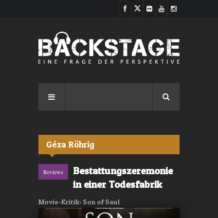
Direkt zum Inhalt
Géza Röhrig
Bestattungszeremonie
Reviews
in einer Todesfabrik
Movie-Kritik: Son of Saul