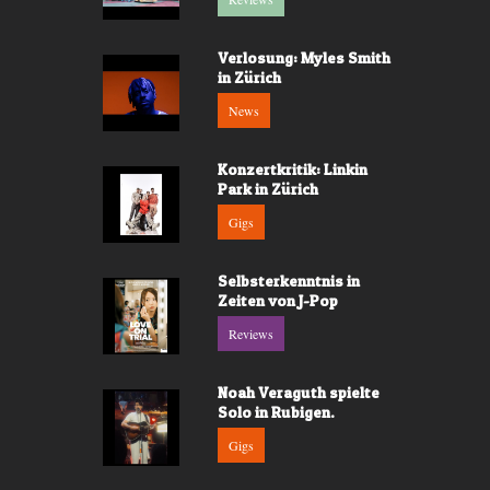
Verlosung: Myles Smith
in Zürich
News
Konzertkritik: Linkin
Park in Zürich
Gigs
Selbsterkenntnis in
Zeiten von J-Pop
Reviews
Noah Veraguth spielte
Solo in Rubigen.
Gigs